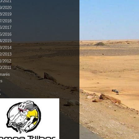
0/2021
9/2020
8/2019
7/2018
6/2017
5/2016
4/2015
3/2014
2/2013
1/2012
0/2011
marés
ks
o