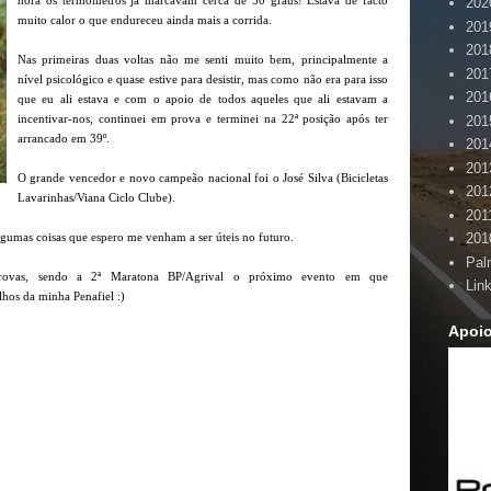
hora os termómetros já marcavam cerca de 30 graus! Estava de facto
202
muito calor o que endureceu ainda mais a corrida.
201
201
Nas primeiras duas voltas não me senti muito bem, principalmente a
201
nível psicológico e quase estive para desistir, mas como não era para isso
201
que eu ali estava e com o apoio de todos aqueles que ali estavam a
incentivar-nos, continuei em prova e terminei na 22ª posição após ter
201
arrancado em 39º.
201
201
O grande vencedor e novo campeão nacional foi o José Silva (Bicicletas
201
Lavarinhas/Viana Ciclo Clube).
201
lgumas coisas que espero me venham a ser úteis no futuro.
201
Pal
rovas, sendo a 2ª Maratona BP/Agrival o próximo evento em que
Lin
ilhos da minha Penafiel :)
Apoi