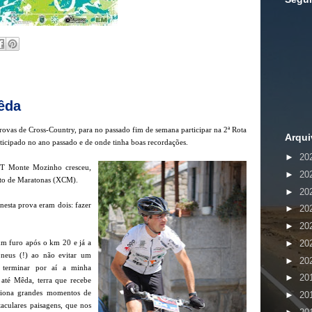
Mêda
rovas de Cross-Country, para no passado fim de semana participar na 2ª Rota
Arqui
rticipado no ano passado e de onde tinha boas recordações.
►
20
TT Monte Mozinho cresceu,
►
20
rto de Maratonas (XCM).
►
20
nesta prova eram dois: fazer
►
20
►
20
►
20
um furo após o km 20 e já a
neus (!) ao não evitar um
►
20
terminar por aí a minha
►
20
 até Mêda, terra que recebe
ciona grandes momentos de
►
20
aculares paisagens, que nos