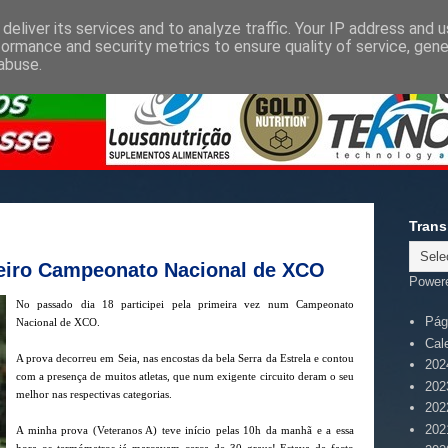
deliver its services and to analyze traffic. Your IP address and 
formance and security metrics to ensure quality of service, gen
abuse.
Trans
meiro Campeonato Nacional de XCO
Power
No passado dia 18 participei pela primeira vez num Campeonato
Pági
Nacional de XCO.
Cal
A prova decorreu em Seia, nas encostas da bela Serra da Estrela e contou
202
com a presença de muitos atletas, que num exigente circuito deram o seu
202
melhor nas respectivas categorias.
202
202
A minha prova (Veteranos A) teve início pelas 10h da manhã e a essa