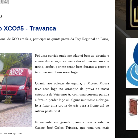
0
o XCO#5 - Travanca
nal de XCO em Seia, participei na quinta prova da Taça Regional do Porto,
Foi uma corrida onde me adaptei bem ao circuito e
apesar do cansaço resultante das ultimas semanas de
treino, acabei por me sentir bem durante a prova e
terminar num bom sexto lugar.
Quanto aos colegas de equipa, o Miguel Moura
teve azar logo no arranque da prova da nossa
categoria de Veteranos A, com uma corrente partida
a faze-lo perder logo ali alguns minutos e a obriga-
lo a fazer uma prova de trás para a frente até ao
oitavo posto final.
Novamente em grande plano voltou a estar o
Cadete José Carlos Teixeira, que uma vez mais
prova em quinto.