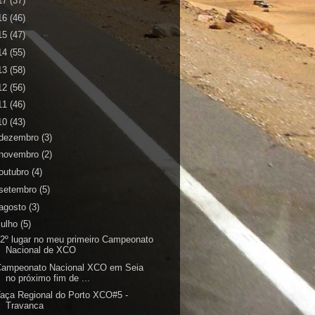
17
(37)
16
(46)
15
(47)
14
(55)
13
(58)
12
(56)
11
(46)
10
(43)
dezembro
(3)
novembro
(2)
outubro
(4)
setembro
(5)
agosto
(3)
julho
(5)
2º lugar no meu primeiro Campeonato
Nacional de XCO
Campeonato Nacional XCO em Seia
no próximo fim de ...
aça Regional do Porto XCO#5 -
Travanca