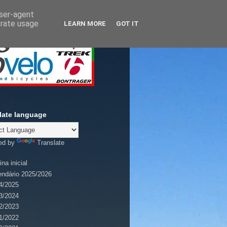
user-agent
erate usage
LEARN MORE
GOT IT
late language
ed by
Translate
na inicial
endário 2025/2026
4/2025
3/2024
2/2023
1/2022