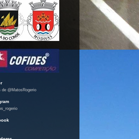
er
s de @MatosRogerio
gram
s_rogerio
book
dores