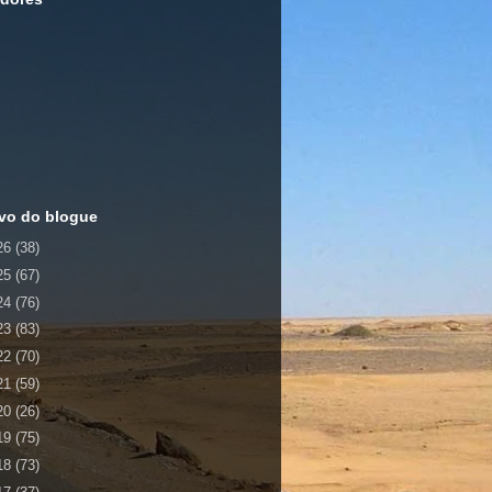
vo do blogue
26
(38)
25
(67)
24
(76)
23
(83)
22
(70)
21
(59)
20
(26)
19
(75)
18
(73)