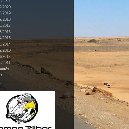
0/2021
9/2020
8/2019
7/2018
6/2017
5/2016
4/2015
3/2014
2/2013
1/2012
0/2011
marés
ks
o