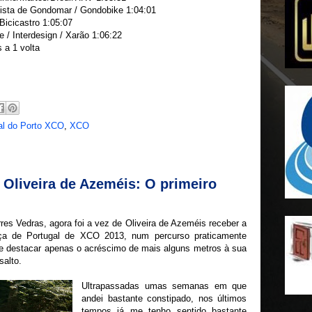
lista de Gondomar / Gondobike 1:04:01
Bicicastro 1:05:07
 / Interdesign / Xarão 1:06:22
 a 1 volta
al do Porto XCO
,
XCO
 Oliveira de Azeméis: O primeiro
res Vedras, agora foi a vez de Oliveira de Azeméis receber a
ça de Portugal de XCO 2013, num percurso praticamente
de destacar apenas o acréscimo de mais alguns metros à sua
salto.
Ultrapassadas umas semanas em que
andei bastante constipado, nos últimos
tempos já me tenho sentido bastante