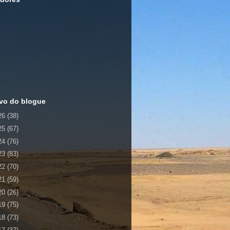
vo do blogue
26
(38)
25
(67)
24
(76)
23
(83)
22
(70)
21
(59)
20
(26)
19
(75)
18
(73)