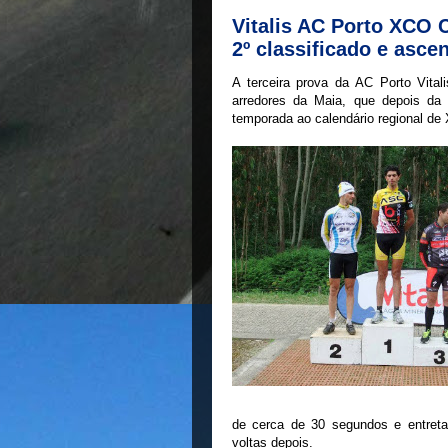
Vitalis AC Porto XCO 
2º classificado e asce
A terceira prova da AC Porto Vita
arredores da Maia, que depois da
temporada ao calendário regional de
de cerca de 30 segundos e entret
voltas depois.