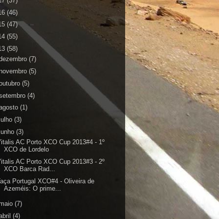
17
(37)
16
(46)
15
(47)
14
(55)
13
(58)
dezembro
(7)
novembro
(5)
outubro
(5)
setembro
(4)
agosto
(1)
julho
(3)
junho
(3)
italis AC Porto XCO Cup 2013#4 - 1º
XCO de Lordelo
italis AC Porto XCO Cup 2013#3 - 2º
XCO Barca Rad...
aça Portugal XCO#4 - Oliveira de
Azeméis: O prime...
maio
(7)
abril
(4)