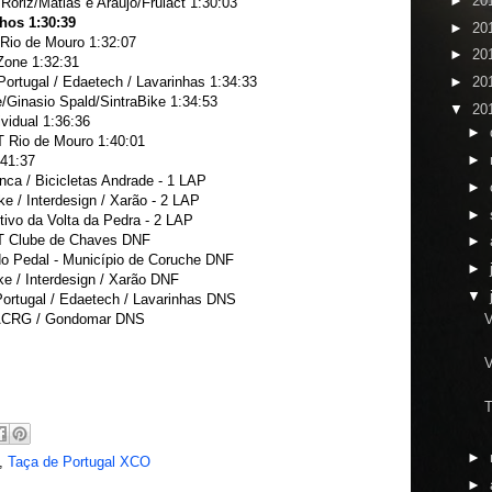
►
20
oriz/Matias e Araújo/Frulact 1:30:03
hos 1:30:39
►
20
Rio de Mouro 1:32:07
►
20
Zone 1:32:31
tugal / Edaetech / Lavarinhas 1:34:33
►
20
/Ginasio Spald/SintraBike 1:34:53
▼
20
idual 1:36:36
►
 Rio de Mouro 1:40:01
►
:41:37
ca / Bicicletas Andrade - 1 LAP
►
 / Interdesign / Xarão - 2 LAP
►
ivo da Volta da Pedra - 2 LAP
T Clube de Chaves DNF
►
o Pedal - Município de Coruche DNF
►
 / Interdesign / Xarão DNF
▼
tugal / Edaetech / Lavarinhas DNS
 ACRG / Gondomar DNS
V
V
T
►
,
Taça de Portugal XCO
►