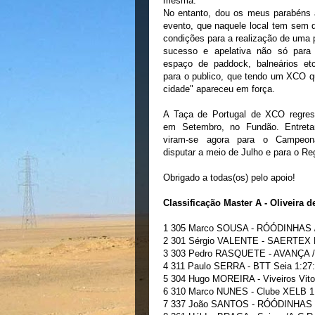
mesma.
No entanto, dou os meus parabéns 
evento, que naquele local tem sem 
condições para a realização de uma
sucesso e apelativa não só para 
espaço de paddock, balneários e
para o publico, que tendo um XCO q
cidade" apareceu em força.
A Taça de Portugal de XCO regres
em Setembro, no Fundão. Entreta
viram-se agora para o Campeon
disputar a meio de Julho e para o Re
Obrigado a todas(os) pelo apoio!
Classificação Master A - Oliveira 
1 305 Marco SOUSA - RÓÓDINHAS / S
2 301 Sérgio VALENTE - SAERTEX Por
3 303 Pedro RASQUETE - AVANÇA / M
4 311 Paulo SERRA - BTT Seia 1:27
5 304 Hugo MOREIRA - Viveiros Vitor
6 310 Marco NUNES - Clube XELB 1
7 337 João SANTOS - RÓÓDINHAS / 