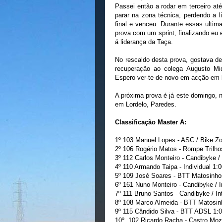
Passei então a rodar em terceiro até
parar na zona técnica, perdendo a 
final e venceu. Durante essas ultim
prova com um sprint, finalizando eu
á liderança da Taça.
No rescaldo desta prova, gostava d
recuperação ao colega Augusto Mi
Espero ver-te de novo em acção em b
A próxima prova é já este domingo, 
em Lordelo, Paredes.
Classificação Master A:
1º 103 Manuel Lopes - ASC / Bike Zo
2º 106 Rogério Matos - Rompe Trilho
3º 112 Carlos Monteiro - Candibyke / 
4º 110 Armando Taipa - Individual 1:
5º 109 José Soares - BTT Matosinho
6º 161 Nuno Monteiro - Candibyke / I
7º 111 Bruno Santos - Candibyke / In
8º 108 Marco Almeida - BTT Matosin
9º 115 Cândido Silva - BTT ADSL 1:
10º 102 Ricardo Racha - Castro Moz