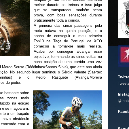
melhor durante os treinos e isso julgo
que se transpareceu também nesta
prova, com boas sensações durante
praticamente toda a corrida.
À primeira das cinco passagens pela
meta rodava na quinta posição, e o
sonho de conseguir o meu primeiro
Top10 na Taça de Portugal de XCO
começou a tornar-se mais realista.
Acabei por conseguir alcançar esse
objectivo, terminando as cinco voltas na
nona posição de uma corrida uma vez
 Marco Sousa (Róódinhas/Santos Silva), que este ano ainda
ção. No segundo lugar terminou o Sérgio Valente (Saertex
Twitt
 Lavarinhas) e o Pedro Rasquete (Avança/Moreira
res do pódio.
Tweet
se bastante sobre
Insta
mas zonas mais
@mato
oduzido na edição
am e se magoaram.
Face
este é um traçado
e novo obstáculo
u concordo com a
Segui