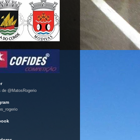
er
s de @MatosRogerio
gram
s_rogerio
book
dores