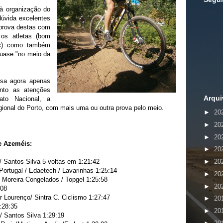
à organização do
dúvida excelentes
 prova destas com
os atletas (bom
tc) como também
uase "no meio da
sa agora apenas
nto as atenções
Arqui
ato Nacional, a
gional do Porto, com mais uma ou outra prova pelo meio.
►
20
►
20
►
20
de Azeméis:
►
20
antos Silva 5 voltas em 1:21:42
►
20
tugal / Edaetech / Lavarinhas 1:25:14
►
20
oreira Congelados / Topgel 1:25:58
►
20
:08
 Lourenço/ Sintra C. Ciclismo 1:27:47
►
20
:28:35
►
20
Santos Silva 1:29:19