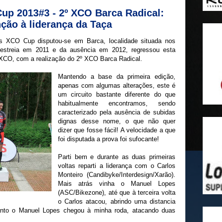
Cup 2013#3 - 2º XCO Barca Radical:
nção à liderança da Taça
lis XCO Cup disputou-se em Barca, localidade situada nos
 estreia em 2011 e da ausência em 2012, regressou esta
 XCO, com a realização do 2º XCO Barca Radical.
Mantendo a base da primeira edição,
apenas com algumas alterações, este é
um circuito bastante diferente do que
habitualmente encontramos, sendo
caracterizado pela ausência de subidas
dignas desse nome, o que não quer
dizer que fosse fácil! A velocidade a que
foi disputada a prova foi sufocante!
Parti bem e durante as duas primeiras
voltas reparti a liderança com o Carlos
Monteiro (Candibyke/Interdesign/Xarão).
Mais atrás vinha o Manuel Lopes
(ASC/Bikezone), até que à terceira volta
o Carlos atacou, abrindo uma distancia
anto o Manuel Lopes chegou à minha roda, atacando duas