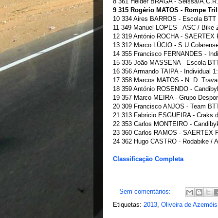
8 361 Hélder BRAGA - Seissa/A.C.R.R
9 315 Rogério MATOS - Rompe Tril
10 334 Aires BARROS - Escola BTT 
11 349 Manuel LOPES - ASC / Bike 
12 319 António ROCHA - SAERTEX Por
13 312 Marco LÚCIO - S.U.Colarense
14 355 Francisco FERNANDES - Indiv
15 335 João MASSENA - Escola BTT
16 356 Armando TAIPA - Individual 1
17 358 Marcos MATOS - N. D. Travan
18 359 António ROSENDO - Candibyke
19 357 Marco MEIRA - Grupo Desport
20 309 Francisco ANJOS - Team BT
21 313 Fabricio ESGUEIRA - Craks d
22 353 Carlos MONTEIRO - Candibyke
23 360 Carlos RAMOS - SAERTEX Por
24 362 Hugo CASTRO - Rodabike /
Classificação Completa
Sem comentários:
Etiquetas:
2013
,
Oliveira de Azeméis