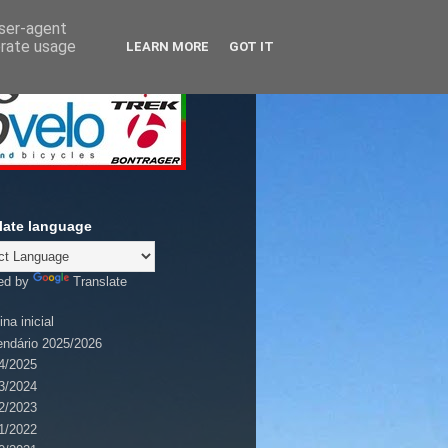
user-agent
erate usage
LEARN MORE
GOT IT
late language
ed by
Translate
na inicial
endário 2025/2026
4/2025
3/2024
2/2023
1/2022