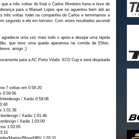
 que a três voltas do final o Carlos Monteiro furou e teve de
liderança para o Manuel Lopes que se aguentou bem até ao
as três voltas rodei na companhia do Carlos e terminamos a
 em segundo e ele em terceiro. Com estes resultados ascendi
e agradecer uma vez mais todo o apoio e desejar uma rápida
dão, que teve uma queda aparatosa na corrida de Elites.
reve, amigo ;)
novamente para a AC Porto Vitalis XCO Cup e será disputada
ne 7 voltas em 0:58:20
s 0:59:06
Interdesign / Xarão 0:59:06
00:48
s 1:01:36
nterdesign / Xarão 1:01:46
terdesign / Xarão 1:03:00
hos 1:03:05
03:15
inho/Martos/Bfour/HRV 1:03:31