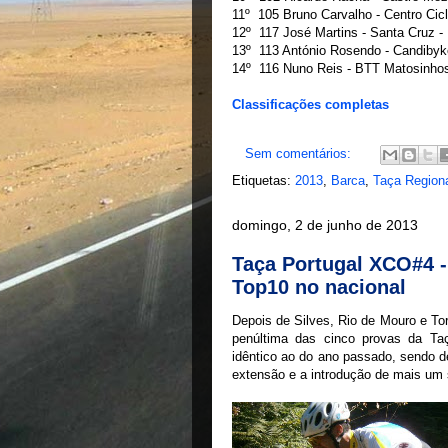
11º 105 Bruno Carvalho - Centro Cic
12º 117 José Martins - Santa Cruz - 
13º 113 António Rosendo - Candibyke
14º 116 Nuno Reis - BTT Matosinhos
Classificações completas
Sem comentários:
Etiquetas:
2013
,
Barca
,
Taça Region
domingo, 2 de junho de 2013
Taça Portugal XCO#4 -
Top10 no nacional
Depois de Silves, Rio de Mouro e Tor
penúltima das cinco provas da Ta
idêntico ao do ano passado, sendo 
extensão e a introdução de mais um 