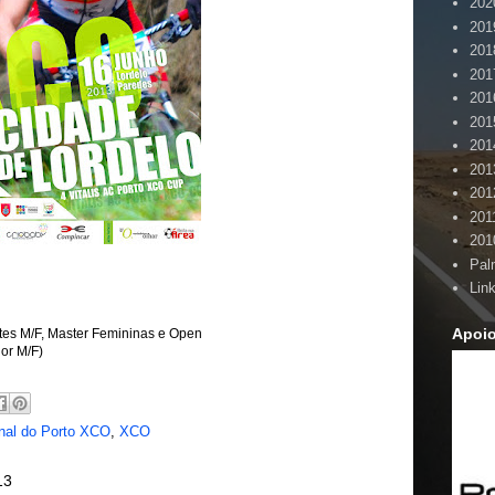
202
201
201
201
201
201
201
201
201
201
201
Pal
Lin
Apoi
etes M/F, Master Femininas e Open
ior M/F)
nal do Porto XCO
,
XCO
13