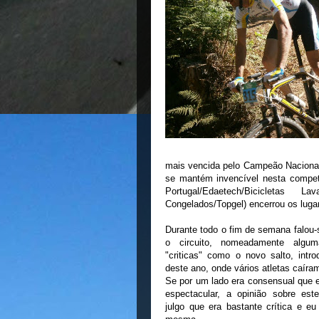
mais vencida pelo Campeão Nacional
se mantém invencível nesta competi
Portugal/Edaetech/Bicicletas
Congelados/Topgel) encerrou os luga
Durante todo o fim de semana falou-
o circuito, nomeadamente algu
"criticas" como o novo salto, intr
deste ano, onde vários atletas caír
Se por um lado era consensual que 
espectacular, a opinião sobre est
julgo que era bastante crítica e e