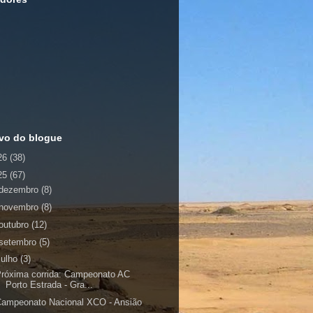
vo do blogue
26
(38)
25
(67)
dezembro
(8)
novembro
(8)
outubro
(12)
setembro
(5)
julho
(3)
róxima corrida: Campeonato AC
Porto Estrada - Gra...
Campeonato Nacional XCO - Ansião