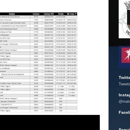
Twitt
Tweet
Insta
@mato
Face
Segui