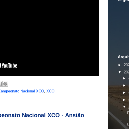
Arqui
►
20
▼
20
►
►
Campeonato Nacional XCO
,
XCO
►
►
▼
P
peonato Nacional XCO - Ansião