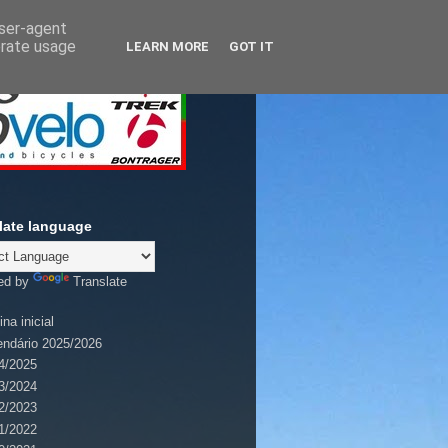
user-agent
erate usage
LEARN MORE
GOT IT
late language
ed by
Translate
na inicial
endário 2025/2026
4/2025
3/2024
2/2023
1/2022