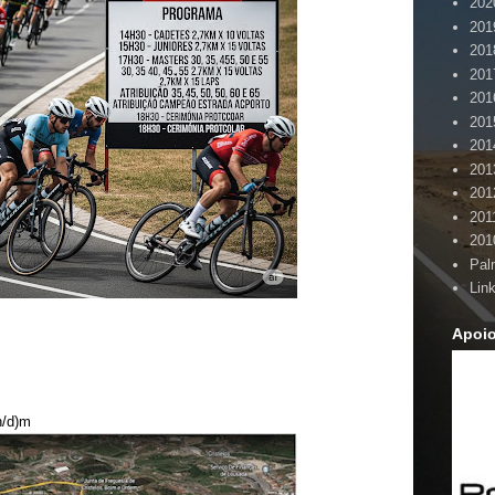
202
201
201
201
201
201
201
201
201
201
201
Pal
Lin
Apoi
n/d)m