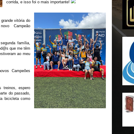
corrida, e isso foi o mais importante!
 grande vitória do
ovo Campeão
segunda família,
tod@s que me têm
stiveram ao meu
novos Campeões
 treinos, espero
arte do passado,
da bicicleta como