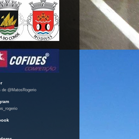
er
s de @MatosRogerio
gram
s_rogerio
book
dores