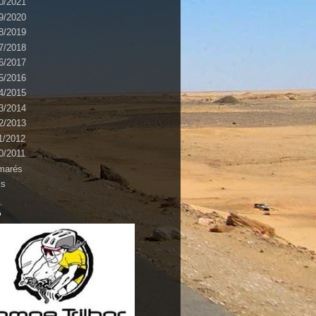
0/2021
9/2020
8/2019
7/2018
6/2017
5/2016
4/2015
3/2014
2/2013
1/2012
0/2011
marés
ks
o