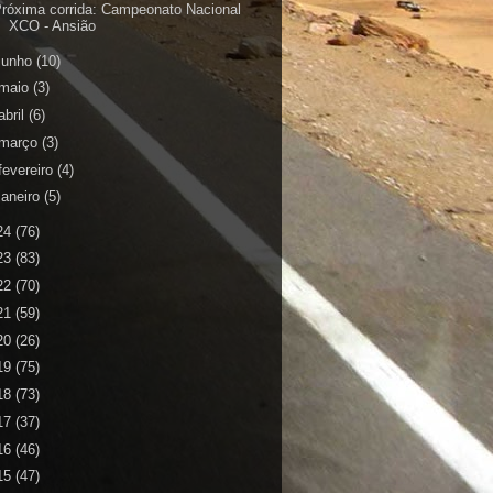
róxima corrida: Campeonato Nacional
XCO - Ansião
junho
(10)
maio
(3)
abril
(6)
março
(3)
fevereiro
(4)
janeiro
(5)
24
(76)
23
(83)
22
(70)
21
(59)
20
(26)
19
(75)
18
(73)
17
(37)
16
(46)
15
(47)