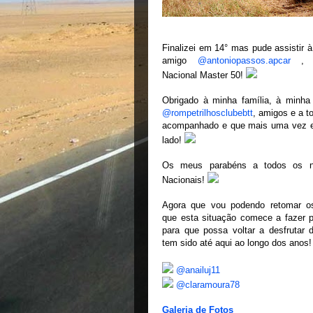
Finalizei em 14° mas pude assistir à
amigo
@antoniopassos.apcar
, n
Nacional Master 50!
Obrigado à minha família, à minha 
@rompetrilhosclubebtt
, amigos e a 
acompanhado e que mais uma vez e
lado!
Os meus parabéns a todos os 
Nacionais!
Agora que vou podendo retomar os
que esta situação comece a fazer p
para que possa voltar a desfrutar 
tem sido até aqui ao longo dos anos!
@anailuj11
@claramoura78
Galeria de Fotos