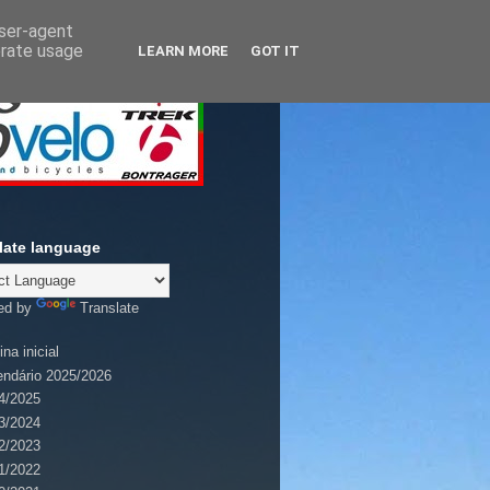
user-agent
erate usage
LEARN MORE
GOT IT
late language
ed by
Translate
na inicial
endário 2025/2026
4/2025
3/2024
2/2023
1/2022