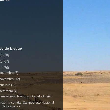
vo do blogue
26
(38)
25
(67)
24
(76)
dezembro
(7)
novembro
(12)
outubro
(10)
setembro
(4)
ampeonato Nacional Gravel - Ansião
róxima corrida: Campeonato Nacional
de Gravel - A...