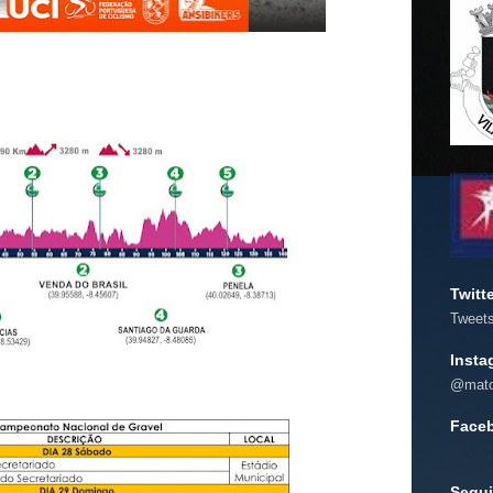
Twitt
Tweet
Insta
@mato
Face
Segui