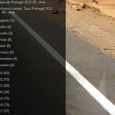
aça de Portugal XCO #5 - Avis
róxima corrida: Taça Portugal XCO
#5 - Avis
agosto
(3)
julho
(6)
junho
(3)
maio
(8)
abril
(8)
março
(5)
fevereiro
(4)
janeiro
(6)
23
(83)
22
(70)
21
(59)
20
(26)
19
(75)
18
(73)
17
(37)