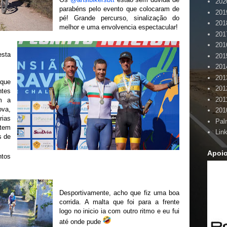
202
parabéns pelo evento que colocaram de
201
pé! Grande percurso, sinalização do
201
melhor e uma envolvencia espectacular!
201
201
esta
201
201
201
 que
201
ntes
201
om a
va,
201
ias
Pal
 tem
Lin
s de
Apoi
tos
Desportivamente, acho que fiz uma boa
corrida. A malta que foi para a frente
logo no inicio ia com outro ritmo e eu fui
até onde pude