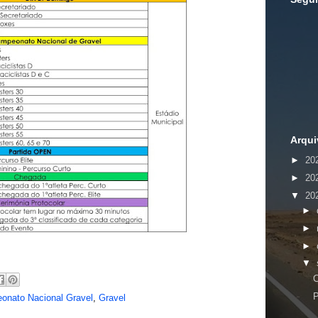
Arqui
►
20
►
20
▼
20
►
►
►
▼
C
P
onato Nacional Gravel
,
Gravel