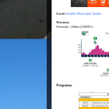
Local:
Estádio Municipal, Ansião
Percurso:
Extensão: 140km (3280D+)
Programa: