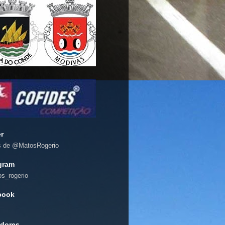
er
s de @MatosRogerio
gram
s_rogerio
book
dores