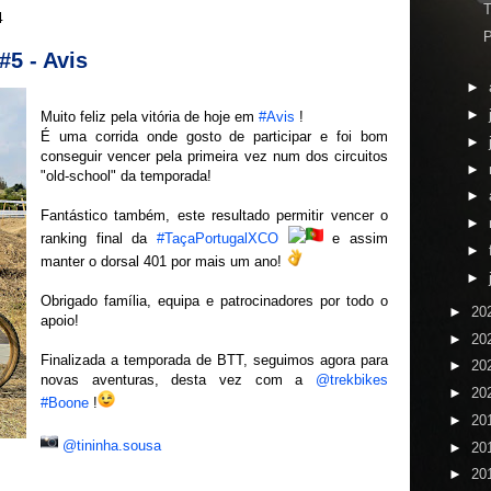
T
4
P
#5 - Avis
►
►
Muito feliz pela vitória de hoje em
#Avis
!
É uma corrida onde gosto de participar e foi bom
►
conseguir vencer pela primeira vez num dos circuitos
►
"old-school" da temporada!
►
Fantástico também, este resultado permitir vencer o
►
ranking final da
#TaçaPortugalXCO
e assim
►
manter o dorsal 401 por mais um ano!
►
Obrigado família, equipa e patrocinadores por todo o
►
20
apoio!
►
20
Finalizada a temporada de BTT, seguimos agora para
►
20
novas aventuras, desta vez com a
@trekbikes
►
20
#Boone
!
►
20
@tininha.sousa
►
20
►
20