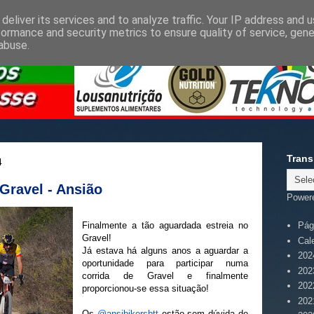
deliver its services and to analyze traffic. Your IP address and 
formance and security metrics to ensure quality of service, gen
abuse.
Trans
4
Gravel - Ansião
Power
Finalmente a tão aguardada estreia no
Pági
Gravel!
Cal
Já estava há alguns anos a aguardar a
202
oportunidade para participar numa
202
corrida de Gravel e finalmente
202
proporcionou-se essa situação!
202
Os
@ansibikersbtt
estão sem dúvida de