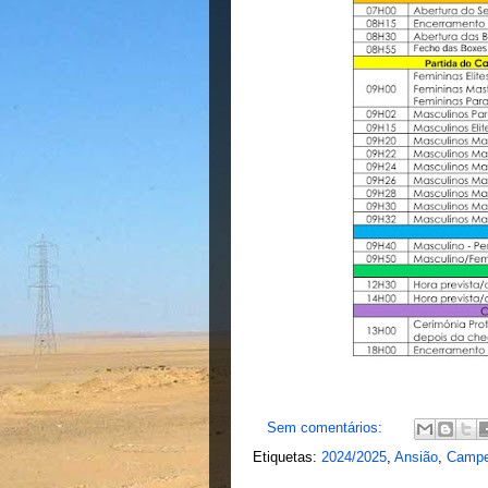
Sem comentários:
Etiquetas:
2024/2025
,
Ansião
,
Campe