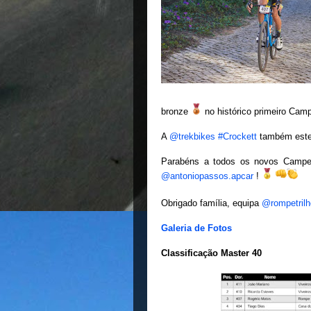
bronze
no histórico primeiro Cam
A
@trekbikes
#Crockett
também este
Parabéns a todos os novos Campeõ
@antoniopassos.apcar
!
Obrigado família, equipa
@rompetrilh
Galeria de Fotos
Classificação Master 40