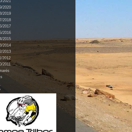
0/2021
9/2020
8/2019
7/2018
6/2017
5/2016
4/2015
3/2014
2/2013
1/2012
0/2011
marés
ks
o