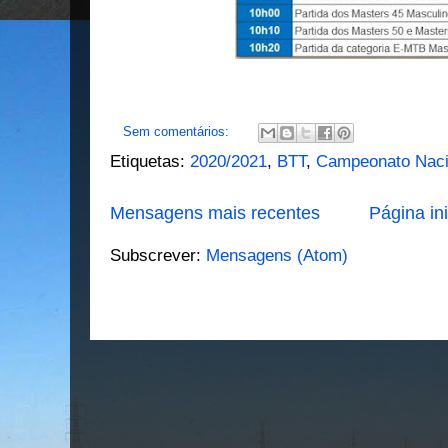
Sem comentários:
Etiquetas:
2020/2021
,
BTT
,
Campeonato Nac
Mensagens mais recentes
Página ini
Subscrever:
Mensagens (Atom)