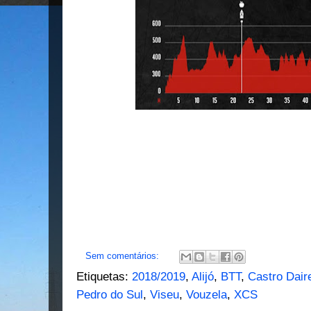
Sem comentários:
Etiquetas:
2018/2019
,
Alijó
,
BTT
,
Castro Dair
Pedro do Sul
,
Viseu
,
Vouzela
,
XCS