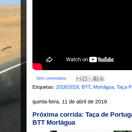
Sem comentários:
Etiquetas:
2018/2019
,
BTT
,
Mortágua
,
Taça P
quinta-feira, 11 de abril de 2019
Próxima corrida: Taça de Portug
BTT Mortágua