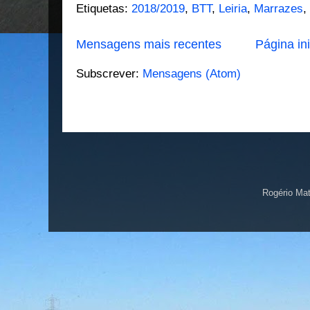
Etiquetas:
2018/2019
,
BTT
,
Leiria
,
Marrazes
,
Mensagens mais recentes
Página ini
Subscrever:
Mensagens (Atom)
Rogério Ma