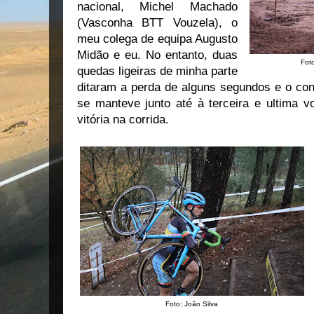
nacional, Michel Machado
(Vasconha BTT Vouzela), o
meu colega de equipa Augusto
Midão e eu. No entanto, duas
Fot
quedas ligeiras de minha parte
ditaram a perda de alguns segundos e o cont
se manteve junto até à terceira e ultima vo
vitória na corrida.
Foto: João Silva