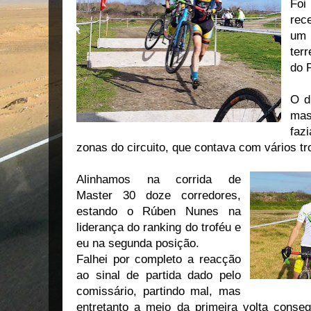
Fo
rec
um
ter
do 
O d
mas
faz
zonas do circuito, que contava com vários t
Alinhamos na corrida de
Master 30 doze corredores,
estando o Rúben Nunes na
liderança do ranking do troféu e
eu na segunda posição.
Falhei por completo a reacção
ao sinal de partida dado pelo
comissário, partindo mal, mas
entretanto a meio da primeira volta conseg