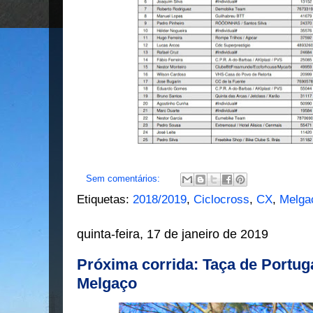
Sem comentários:
Etiquetas:
2018/2019
,
Ciclocross
,
CX
,
Melga
quinta-feira, 17 de janeiro de 2019
Próxima corrida: Taça de Portuga
Melgaço