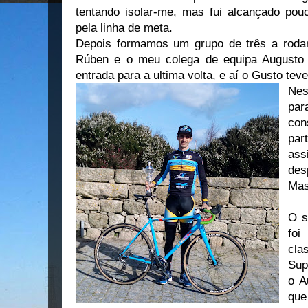
tentando isolar-me, mas fui alcançado po
pela linha de meta.
Depois formamos um grupo de três a rodar
Rúben e o meu colega de equipa Augusto 
entrada para a ultima volta, e aí o Gusto teve
Nes
pa
con
part
ass
de
Mas
O s
foi
cla
Sup
o A
qu