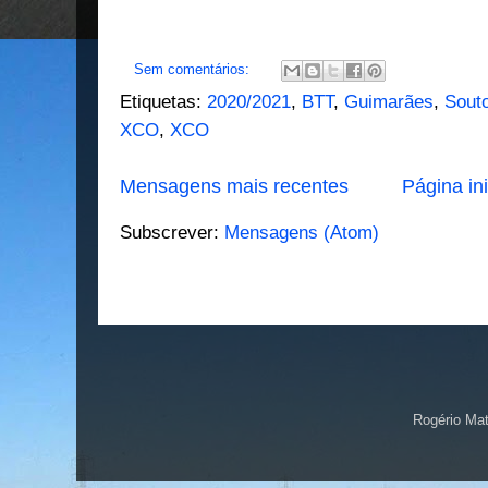
Sem comentários:
Etiquetas:
2020/2021
,
BTT
,
Guimarães
,
Sout
XCO
,
XCO
Mensagens mais recentes
Página ini
Subscrever:
Mensagens (Atom)
Rogério Ma