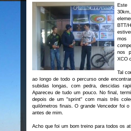
Este 
30km,
elem
BTT/H
estive
mos 
compe
nos p
XCO q
Tal c
ao longo de todo o percurso onde encontr
subidas longas, com pedra, descidas rap
Apareceu de tudo um pouco. No final, term
depois de um "sprint" com mais três col
quilómetros finais. O grande Vencedor foi 
antes de mim.
Acho que foi um bom treino para todos os 