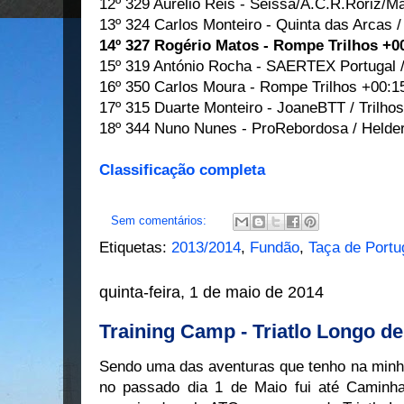
12º 329 Aurélio Reis - Seissa/A.C.R.Roriz/Ma
13º 324 Carlos Monteiro - Quinta das Arcas /
14º 327 Rogério Matos - Rompe Trilhos +0
15º 319 António Rocha - SAERTEX Portugal 
16º 350 Carlos Moura - Rompe Trilhos +00:1
17º 315 Duarte Monteiro - JoaneBTT / Trilho
18º 344 Nuno Nunes - ProRebordosa / Helder 
Classificação completa
Sem comentários:
Etiquetas:
2013/2014
,
Fundão
,
Taça de Port
quinta-feira, 1 de maio de 2014
Training Camp - Triatlo Longo d
Sendo uma das aventuras que tenho na minh
no passado dia 1 de Maio fui até Caminha