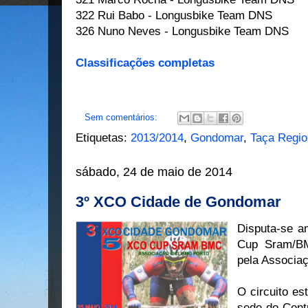
322 Rui Babo - Longusbike Team DNS
326 Nuno Neves - Longusbike Team DNS
Classificações completas
Sem comentários:
Etiquetas:
2013/2014
,
Gondomar
,
Taça Regio
sábado, 24 de maio de 2014
3º XCO Cidade de Gondomar
Disputa-se 
Cup Sram/BM
pela Associaç
O circuito es
sede do Cent