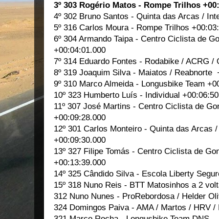
3º 303 Rogério Matos - Rompe Trilhos +00
4º 302 Bruno Santos - Quinta das Arcas / Int
5º 316 Carlos Moura - Rompe Trilhos +00:03
6º 304 Armando Taipa - Centro Ciclista de 
+00:04:01.000
7º 314 Eduardo Fontes - Rodabike / ACRG /
8º 319 Joaquim Silva - Maiatos / Reabnorte 
9º 310 Marco Almeida - Longusbike Team +0
10º 323 Humberto Luís - Individual +00:06:5
11º 307 José Martins - Centro Ciclista de G
+00:09:28.000
12º 301 Carlos Monteiro - Quinta das Arcas /
+00:09:30.000
13º 327 Filipe Tomás - Centro Ciclista de G
+00:13:39.000
14º 325 Cândido Silva - Escola Liberty Seg
15º 318 Nuno Reis - BTT Matosinhos a 2 vol
312 Nuno Nunes - ProRebordosa / Helder Ol
324 Domingos Paiva - AMA / Martos / HRV /
321 Marco Rocha - Longusbike Team DNS