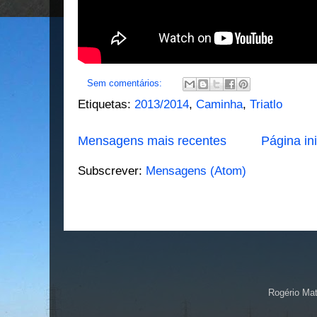
Sem comentários:
Etiquetas:
2013/2014
,
Caminha
,
Triatlo
Mensagens mais recentes
Página ini
Subscrever:
Mensagens (Atom)
Rogério Ma