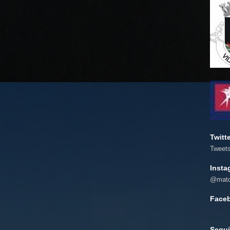
Twitt
Tweet
Insta
@mato
Face
Segui