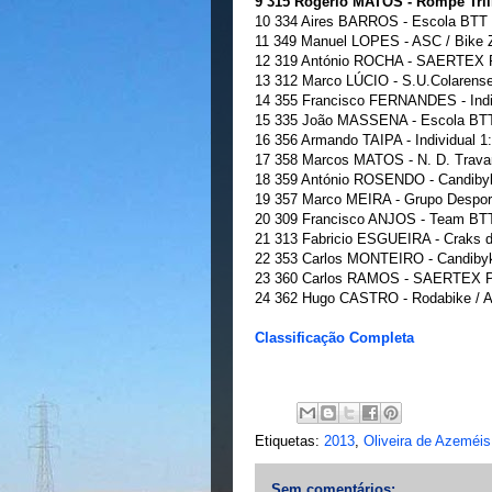
9 315 Rogério MATOS - Rompe Tril
10 334 Aires BARROS - Escola BTT 
11 349 Manuel LOPES - ASC / Bike 
12 319 António ROCHA - SAERTEX Por
13 312 Marco LÚCIO - S.U.Colarense
14 355 Francisco FERNANDES - Indiv
15 335 João MASSENA - Escola BTT
16 356 Armando TAIPA - Individual 1
17 358 Marcos MATOS - N. D. Travan
18 359 António ROSENDO - Candibyke
19 357 Marco MEIRA - Grupo Desport
20 309 Francisco ANJOS - Team BT
21 313 Fabricio ESGUEIRA - Craks d
22 353 Carlos MONTEIRO - Candibyke
23 360 Carlos RAMOS - SAERTEX Por
24 362 Hugo CASTRO - Rodabike /
Classificação Completa
Etiquetas:
2013
,
Oliveira de Azeméis
Sem comentários: