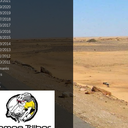
0/2021
9/2020
8/2019
7/2018
6/2017
5/2016
4/2015
3/2014
2/2013
1/2012
0/2011
marés
ks
o