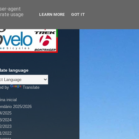
user-agent
erate usage
LEARN MORE
GOT IT
late language
ed by
Translate
na inicial
endário 2025/2026
4/2025
3/2024
2/2023
1/2022