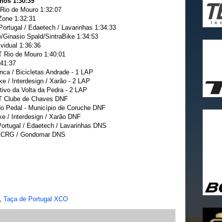
hos 1:30:39
Rio de Mouro 1:32:07
Zone 1:32:31
tugal / Edaetech / Lavarinhas 1:34:33
/Ginasio Spald/SintraBike 1:34:53
idual 1:36:36
 Rio de Mouro 1:40:01
:41:37
ca / Bicicletas Andrade - 1 LAP
 / Interdesign / Xarão - 2 LAP
ivo da Volta da Pedra - 2 LAP
T Clube de Chaves DNF
o Pedal - Município de Coruche DNF
 / Interdesign / Xarão DNF
tugal / Edaetech / Lavarinhas DNS
 ACRG / Gondomar DNS
,
Taça de Portugal XCO