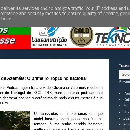
deliver its services and to analyze traffic. Your IP address and 
formance and security metrics to ensure quality of service, gen
abuse.
Trans
a de Azeméis: O primeiro Top10 no nacional
Power
res Vedras, agora foi a vez de Oliveira de Azeméis receber a
ça de Portugal de XCO 2013, num percurso praticamente
Pági
de destacar apenas o acréscimo de mais alguns metros à sua
Cal
salto.
202
202
Ultrapassadas umas semanas em que
202
andei bastante constipado, nos últimos
tempos já me tenho sentido bastante
202
melhor durante os treinos e isso julgo