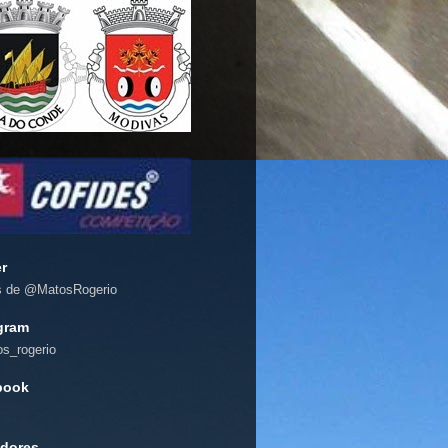
er
s de @MatosRogerio
gram
s_rogerio
book
dores