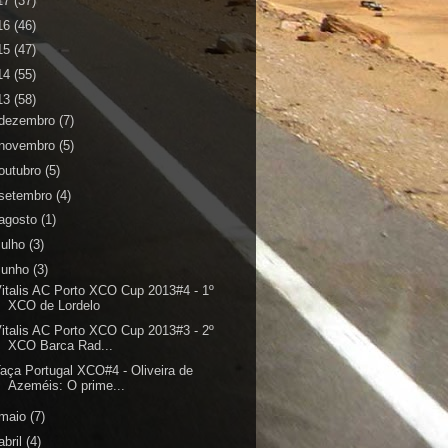
17
(37)
16
(46)
15
(47)
14
(55)
13
(58)
dezembro
(7)
novembro
(5)
outubro
(5)
setembro
(4)
agosto
(1)
julho
(3)
junho
(3)
italis AC Porto XCO Cup 2013#4 - 1º
XCO de Lordelo
italis AC Porto XCO Cup 2013#3 - 2º
XCO Barca Rad...
aça Portugal XCO#4 - Oliveira de
Azeméis: O prime...
maio
(7)
abril
(4)