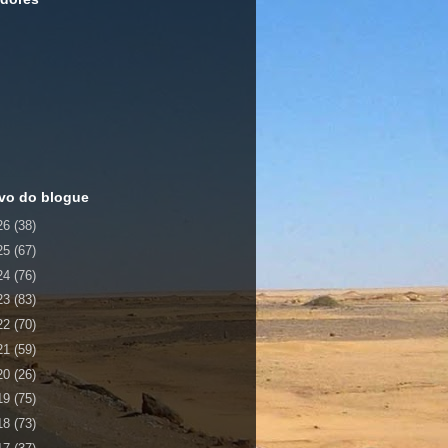
vo do blogue
26
(38)
25
(67)
24
(76)
23
(83)
22
(70)
21
(59)
20
(26)
19
(75)
18
(73)