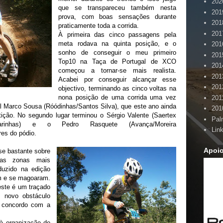
202
que se transpareceu também nesta
201
prova, com boas sensações durante
201
praticamente toda a corrida.
201
À primeira das cinco passagens pela
meta rodava na quinta posição, e o
201
sonho de conseguir o meu primeiro
201
Top10 na Taça de Portugal de XCO
201
começou a tornar-se mais realista.
201
Acabei por conseguir alcançar esse
201
objectivo, terminando as cinco voltas na
nona posição de uma corrida uma vez
201
 Marco Sousa (Róódinhas/Santos Silva), que este ano ainda
201
ção. No segundo lugar terminou o Sérgio Valente (Saertex
Pal
 Lavarinhas) e o Pedro Rasquete (Avança/Moreira
Lin
res do pódio.
Apoi
se bastante sobre
mas zonas mais
oduzido na edição
am e se magoaram.
este é um traçado
e novo obstáculo
u concordo com a
à organização do