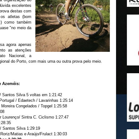
dúvida excelentes
 prova destas com
os atletas (bom
tc) como também
uase "no meio da
sa agora apenas
nto as atenções
ato Nacional, a
gional do Porto, com mais uma ou outra prova pelo meio.
de Azeméis:
antos Silva 5 voltas em 1:21:42
tugal / Edaetech / Lavarinhas 1:25:14
oreira Congelados / Topgel 1:25:58
:08
 Lourenço/ Sintra C. Ciclismo 1:27:47
:28:35
Santos Silva 1:29:19
oriz/Matias e Araújo/Frulact 1:30:03