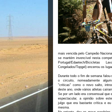
mais vencida pelo Campeão Nacional
se mantém invencível nesta competi
Portugal/Edaetech/Bicicletas
Congelados/Topgel) encerrou os luga
Durante todo o fim de semana falou-
o circuito, nomeadamente algu
"criticas" como o novo salto, intr
deste ano, onde vários atletas caír
Se por um lado era consensual que 
espectacular, a opinião sobre est
julgo que era bastante crítica e e
mesma.
No entanto, dou os meus parabéns 