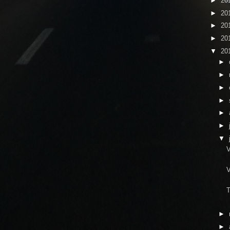
►
20
►
20
►
20
►
20
▼
20
►
►
►
►
►
►
▼
V
V
T
►
►