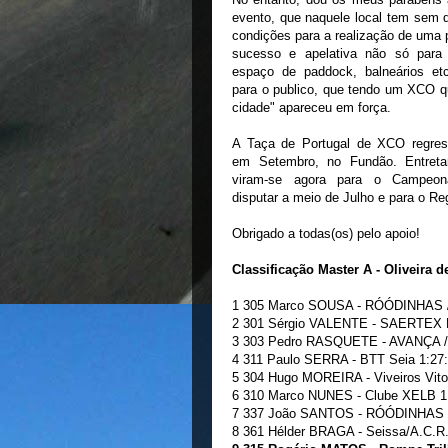
evento, que naquele local tem sem 
condições para a realização de uma
sucesso e apelativa não só para 
espaço de paddock, balneários e
para o publico, que tendo um XCO q
cidade" apareceu em força.
A Taça de Portugal de XCO regres
em Setembro, no Fundão. Entreta
viram-se agora para o Campeon
disputar a meio de Julho e para o Re
Obrigado a todas(os) pelo apoio!
Classificação Master A - Oliveira 
1 305 Marco SOUSA - RÓÓDINHAS / S
2 301 Sérgio VALENTE - SAERTEX Por
3 303 Pedro RASQUETE - AVANÇA / M
4 311 Paulo SERRA - BTT Seia 1:27
5 304 Hugo MOREIRA - Viveiros Vitor
6 310 Marco NUNES - Clube XELB 1
7 337 João SANTOS - RÓÓDINHAS / 
8 361 Hélder BRAGA - Seissa/A.C.R.R