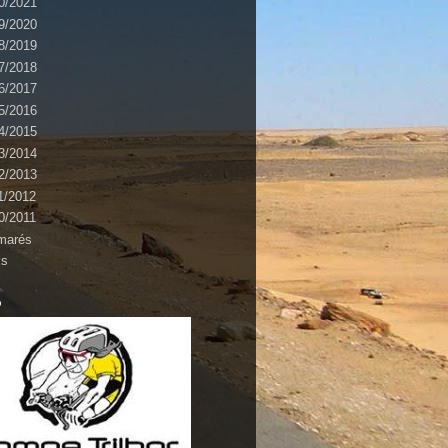
0/2021
9/2020
8/2019
7/2018
6/2017
5/2016
4/2015
3/2014
2/2013
1/2012
0/2011
marés
ks
o