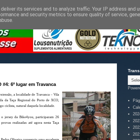
deliver its services and to analyze traffic. Your IP address and 
formance and security metrics to ensure quality of service, gen
abuse.
Trans
 #4: 6º lugar em Travanca
Power
xtensão, a localidade de Travanca – Vila
ada da Taça Regional do Porto de XCO,
Pági
ciclista, natural daquela localidade.
Cal
202
o jersey da Bike4you, participaram 26
202
s provas realizadas até agora nesta Taça
202
202
de Pedro Oliveira conseguiu uma excelente