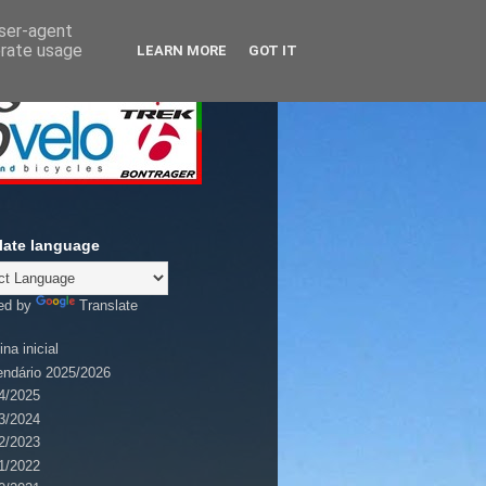
user-agent
erate usage
LEARN MORE
GOT IT
late language
ed by
Translate
na inicial
endário 2025/2026
4/2025
3/2024
2/2023
1/2022