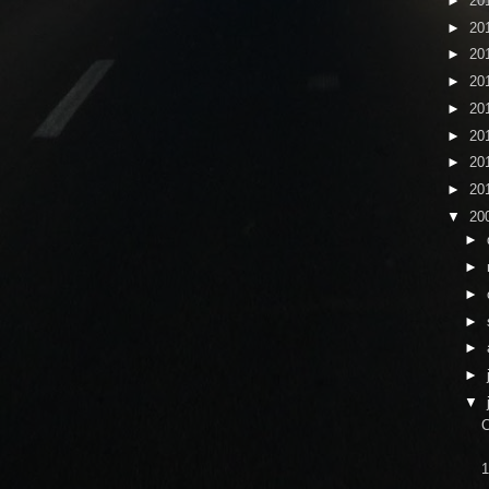
►
20
►
20
►
20
►
20
►
20
►
20
►
20
►
20
▼
20
►
►
►
►
►
►
▼
C
1