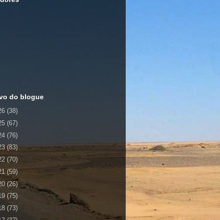
vo do blogue
26
(38)
25
(67)
24
(76)
23
(83)
22
(70)
21
(59)
20
(26)
19
(75)
18
(73)