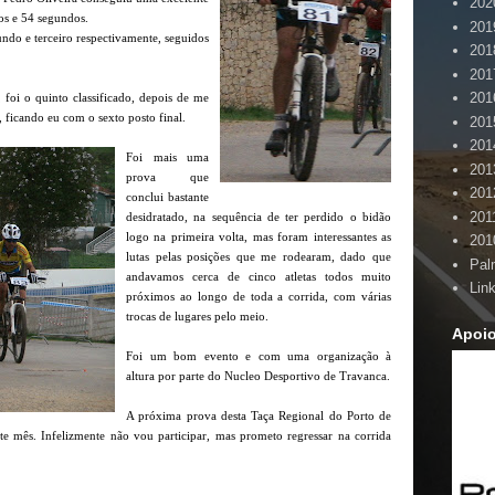
202
os e 54 segundos.
201
ndo e terceiro respectivamente, seguidos
201
201
201
foi o quinto classificado, depois de me
, ficando eu com o sexto posto final.
201
201
Foi mais uma
201
prova que
201
conclui bastante
201
desidratado, na sequência de ter perdido o bidão
logo na primeira volta, mas foram interessantes as
201
lutas pelas posições que me rodearam, dado que
Pal
andavamos cerca de cinco atletas todos muito
Lin
próximos ao longo de toda a corrida, com várias
trocas de lugares pelo meio.
Apoi
Foi um bom evento e com uma organização à
altura por parte do Nucleo Desportivo de Travanca.
A próxima prova desta Taça Regional do Porto de
mês. Infelizmente não vou participar, mas prometo regressar na corrida