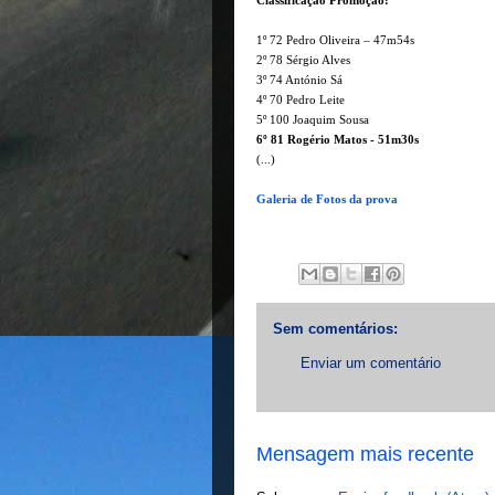
Classificação Promoção:
1º 72 Pedro Oliveira – 47m54s
2º 78 Sérgio Alves
3º 74 António Sá
4º 70 Pedro Leite
5º 100 Joaquim Sousa
6º 81 Rogério Matos - 51m30s
(...)
Galeria de Fotos da prova
Sem comentários:
Enviar um comentário
Mensagem mais recente