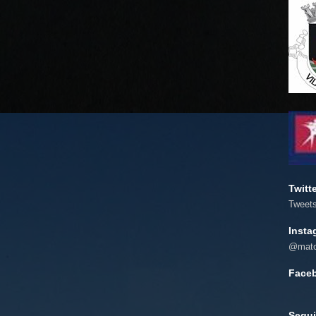
Twitt
Tweet
Insta
@mato
Face
Segui