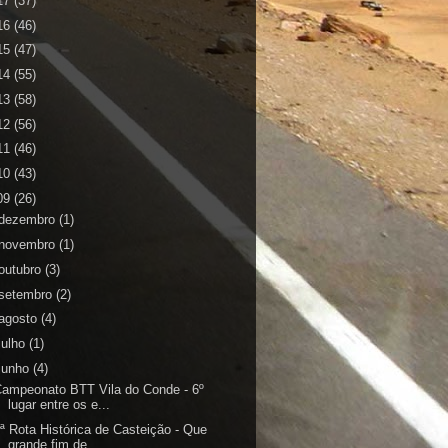
17
(37)
16
(46)
15
(47)
14
(55)
13
(58)
12
(56)
11
(46)
10
(43)
09
(26)
dezembro
(1)
novembro
(1)
outubro
(3)
setembro
(2)
agosto
(4)
julho
(1)
junho
(4)
ampeonato BTT Vila do Conde - 6º
lugar entre os e...
ª Rota Histórica de Casteição - Que
grande fim de...