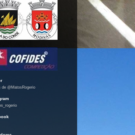
er
s de @MatosRogerio
gram
s_rogerio
book
dores