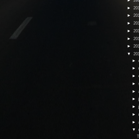
►
20
►
20
►
20
►
20
►
20
►
20
►
20
▼
20
►
►
►
►
►
►
►
►
►
▼
T