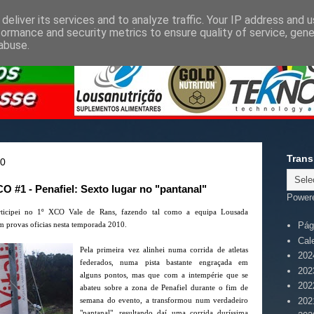
deliver its services and to analyze traffic. Your IP address and 
formance and security metrics to ensure quality of service, gen
abuse.
Trans
10
 #1 - Penafiel: Sexto lugar no "pantanal"
Power
rticipei no 1º XCO Vale de Rans, fazendo tal como a equipa Lousada
m provas oficias nesta temporada 2010.
Pági
Cal
Pela primeira vez alinhei numa corrida de atletas
202
federados, numa pista bastante engraçada em
202
alguns pontos, mas que com a intempérie que se
202
abateu sobre a zona de Penafiel durante o fim de
202
semana do evento, a transformou num verdadeiro
"pantanal", resultando daí uma corrida duríssima