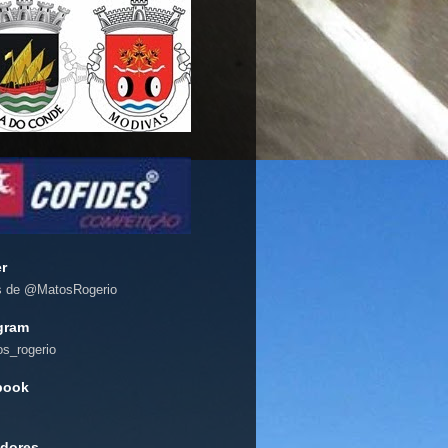
er
s de @MatosRogerio
gram
s_rogerio
book
dores