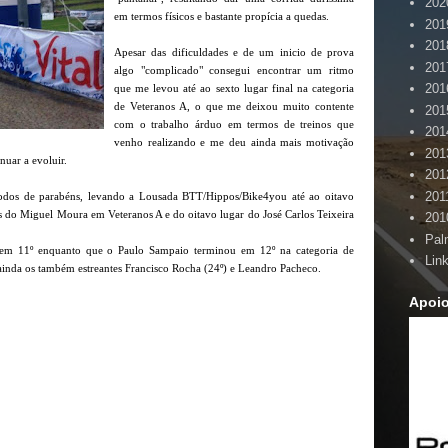
202
em termos físicos e bastante propícia a quedas.
201
201
Apesar das dificuldades e de um inicio de prova
201
algo "complicado" consegui encontrar um ritmo
201
que me levou até ao sexto lugar final na categoria
de Veteranos A, o que me deixou muito contente
201
com o trabalho árduo em termos de treinos que
201
venho realizando e me deu ainda mais motivação
201
nuar a evoluir.
201
201
odos de parabéns, levando a Lousada BTT/Hippos/Bike4you até ao oitavo
s do Miguel Moura em Veteranos A e do oitavo lugar do José Carlos Teixeira
201
Pal
se em 11º enquanto que o Paulo Sampaio terminou em 12º na categoria de
Lin
inda os também estreantes Francisco Rocha (24º) e Leandro Pacheco.
Apoi