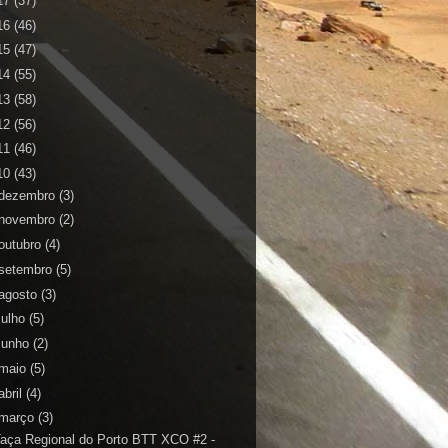
17
(37)
16
(46)
15
(47)
14
(55)
13
(58)
12
(56)
11
(46)
10
(43)
dezembro
(3)
novembro
(2)
outubro
(4)
setembro
(5)
agosto
(3)
julho
(5)
junho
(2)
maio
(5)
abril
(4)
março
(3)
aça Regional do Porto BTT XCO #2 -