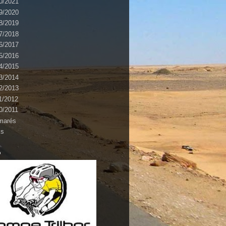
0/2021
9/2020
8/2019
7/2018
6/2017
5/2016
4/2015
3/2014
2/2013
1/2012
0/2011
marés
ks
o