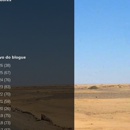
vo do blogue
26
(38)
25
(67)
24
(76)
23
(83)
22
(70)
21
(59)
20
(26)
19
(75)
18
(73)