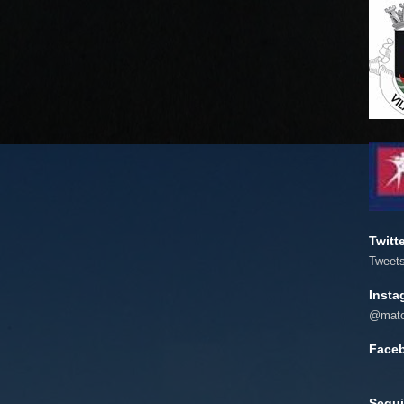
Twitt
Tweet
Insta
@mato
Face
Segui