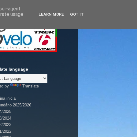
user-agent
erate usage
LEARN MORE
GOT IT
late language
ed by
Translate
na inicial
endário 2025/2026
4/2025
3/2024
2/2023
1/2022