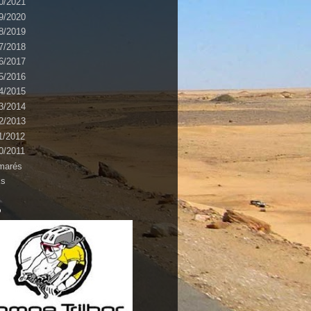
0/2021
9/2020
8/2019
7/2018
6/2017
5/2016
4/2015
3/2014
2/2013
1/2012
0/2011
marés
ks
o