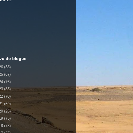
vo do blogue
26
(38)
25
(67)
24
(76)
23
(83)
22
(70)
21
(59)
20
(26)
19
(75)
18
(73)