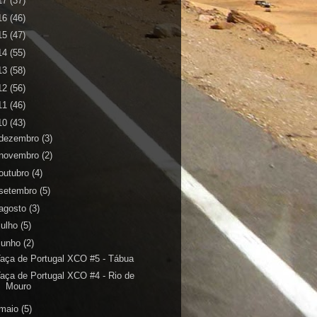
17
(37)
16
(46)
15
(47)
14
(55)
13
(58)
12
(56)
11
(46)
10
(43)
dezembro
(3)
novembro
(2)
outubro
(4)
setembro
(5)
agosto
(3)
julho
(5)
junho
(2)
aça de Portugal XCO #5 - Tábua
aça de Portugal XCO #4 - Rio de
Mouro
maio
(5)