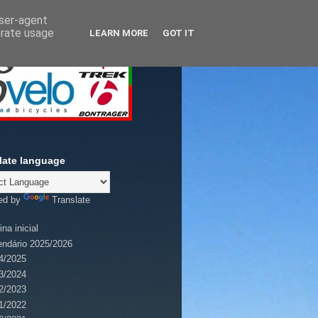
user-agent
erate usage
LEARN MORE
GOT IT
late language
ed by
Translate
na inicial
endário 2025/2026
4/2025
3/2024
2/2023
1/2022