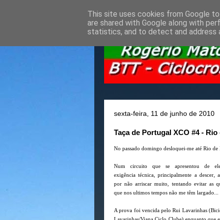
This site uses cookies from Google to 
are shared with Google along with per
statistics, and to detect and address 
sexta-feira, 11 de junho de 2010
Taça de Portugal XCO #4 - Rio
No passado domingo desloquei-me até Rio de M
Num circuito que se apresentou de el
exigência técnica, principalmente a descer, a
por não arriscar muito, tentando evitar as q
que nos ultimos tempos não me têm largado...
A prova foi vencida pelo Rui Lavarinhas (Bici
Lavarinhas/Viana Ciclo Clube) enquanto que e