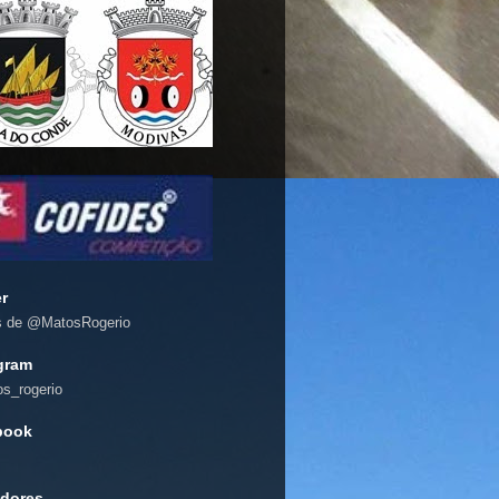
er
s de @MatosRogerio
gram
s_rogerio
book
dores