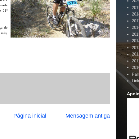
202
sada
201
e 21º
201
201
201
ça de
 mês,
201
201
201
201
201
201
Pal
Lin
Apoi
Página inicial
Mensagem antiga