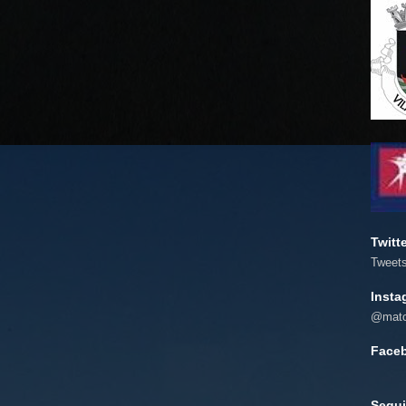
Twitt
Tweet
Insta
@mato
Face
Segui