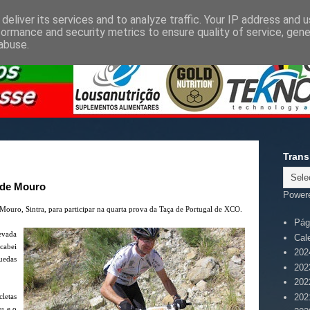
deliver its services and to analyze traffic. Your IP address and 
formance and security metrics to ensure quality of service, gen
abuse.
Trans
 de Mouro
Power
ouro, Sintra, para participar na quarta prova da Taça de Portugal de XCO.
Pági
evada
Cal
cabei
202
uedas
202
202
202
cletas
u e o