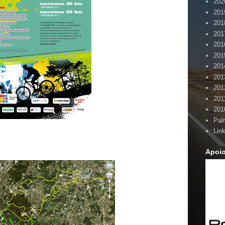
202
201
201
201
201
201
201
201
201
201
201
Pal
Lin
Apoi