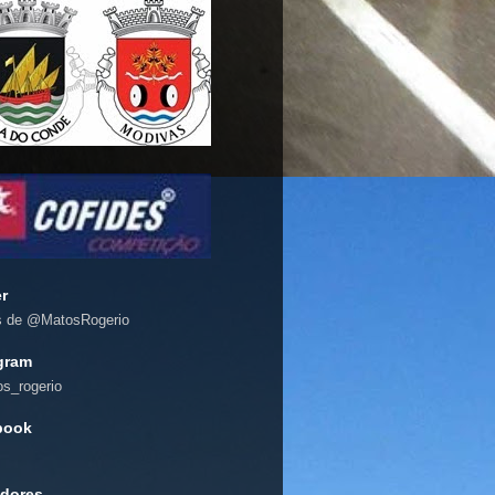
er
s de @MatosRogerio
gram
s_rogerio
book
dores