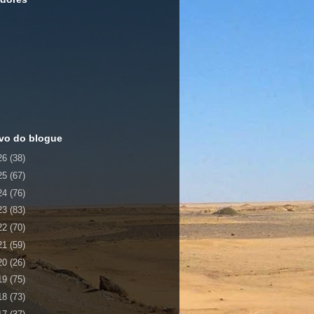
vo do blogue
26
(38)
25
(67)
24
(76)
23
(83)
22
(70)
21
(59)
20
(26)
19
(75)
18
(73)