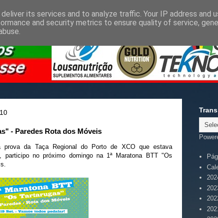
deliver its services and to analyze traffic. Your IP address and 
formance and security metrics to ensure quality of service, gen
abuse.
Trans
010
as" - Paredes Rota dos Móveis
Power
a prova da Taça Regional do Porto de XCO que estava
, participo no próximo domingo na 1ª Maratona BTT "Os
Pági
s.
Cal
202
202
202
202