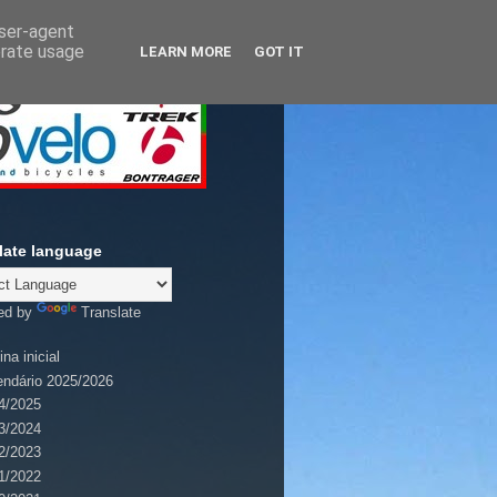
user-agent
erate usage
LEARN MORE
GOT IT
late language
ed by
Translate
na inicial
endário 2025/2026
4/2025
3/2024
2/2023
1/2022