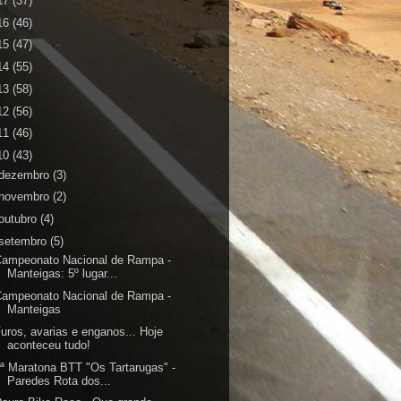
17
(37)
16
(46)
15
(47)
14
(55)
13
(58)
12
(56)
11
(46)
10
(43)
dezembro
(3)
novembro
(2)
outubro
(4)
setembro
(5)
Campeonato Nacional de Rampa -
Manteigas: 5º lugar...
Campeonato Nacional de Rampa -
Manteigas
uros, avarias e enganos... Hoje
aconteceu tudo!
ª Maratona BTT "Os Tartarugas" -
Paredes Rota dos...