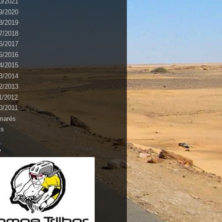
0/2021
9/2020
8/2019
7/2018
6/2017
5/2016
4/2015
3/2014
2/2013
1/2012
0/2011
marés
ks
o