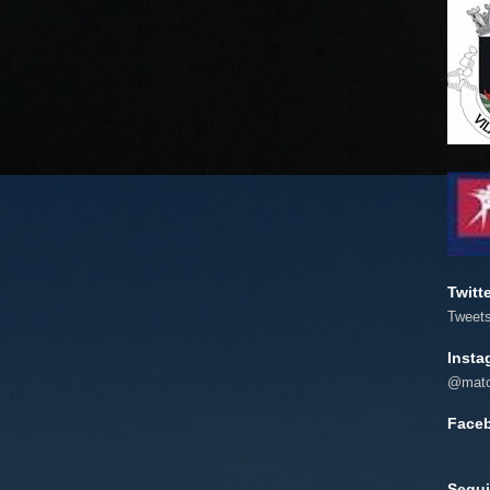
Twitt
Tweet
Insta
@mato
Face
Segui