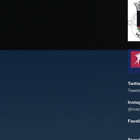
Twitt
Tweet
Insta
@mato
Face
Segui