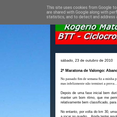
This site uses cookies from Google to 
are shared with Google along with per
statistics, and to detect and address 
sábado, 23 de outubro de 2010
2ª Maratona de Valongo: Aban
No passado fim de semana fiz a minha p
mas infelizmente não terminei a prova...
Depois de uma fase inicial bem duri
manter um bom ritmo, que me permit
relativamente bem classificado, para
No entanto, por volta do km 30, uma
a roçar no quadro... Ainda tentei re