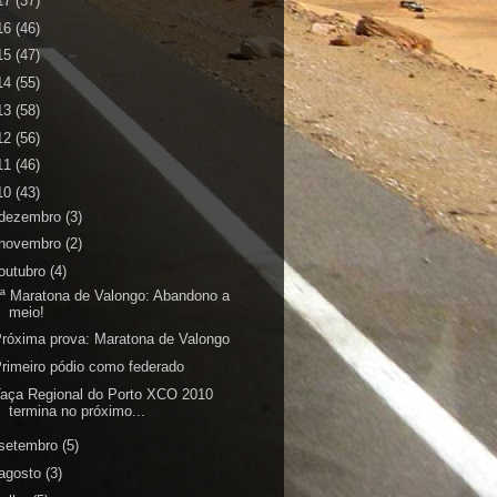
17
(37)
16
(46)
15
(47)
14
(55)
13
(58)
12
(56)
11
(46)
10
(43)
dezembro
(3)
novembro
(2)
outubro
(4)
ª Maratona de Valongo: Abandono a
meio!
róxima prova: Maratona de Valongo
rimeiro pódio como federado
aça Regional do Porto XCO 2010
termina no próximo...
setembro
(5)
agosto
(3)