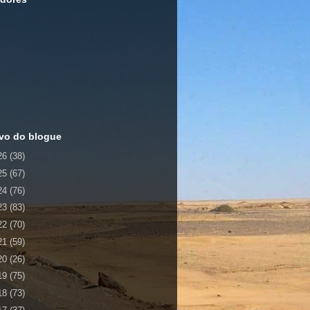
vo do blogue
26
(38)
25
(67)
24
(76)
23
(83)
22
(70)
21
(59)
20
(26)
19
(75)
18
(73)