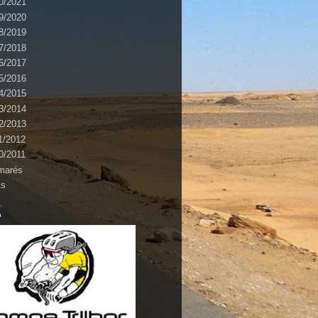
0/2021
9/2020
8/2019
7/2018
6/2017
5/2016
4/2015
3/2014
2/2013
1/2012
0/2011
marés
ks
o