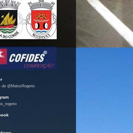
er
s de @MatosRogerio
gram
s_rogerio
book
dores