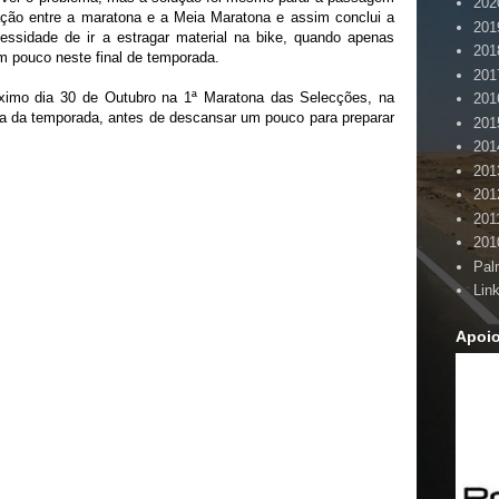
202
ração entre a maratona e a Meia Maratona e assim conclui a
201
cessidade de ir a estragar material na bike, quando apenas
201
um pouco neste final de temporada.
201
óximo dia 30 de Outubro na 1ª Maratona das Selecções, na
201
va da temporada, antes de descansar um pouco para preparar
201
201
201
201
201
201
Pal
Lin
Apoi