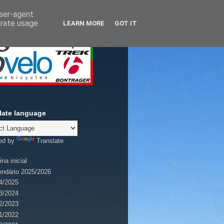
user-agent
erate usage
LEARN MORE
GOT IT
late language
ed by
Translate
na inicial
endário 2025/2026
4/2025
3/2024
2/2023
1/2022