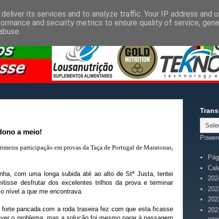
deliver its services and to analyze traffic. Your IP address and 
formance and security metrics to ensure quality of service, gen
abuse.
Trans
dono a meio!
Power
rimeira participação em provas da Taça de Portugal de Maratonas,
Pági
Cal
nha, com uma longa subida até ao alto de Stª Justa, tentei
202
isse desfrutar dos excelentes trilhos da prova e terminar
202
 o nível a que me encontrava.
202
 forte pancada com a roda traseira fez com que esta ficasse
202
solver o problema, mas a solução foi mesmo parar à passagem