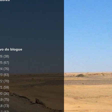
vo do blogue
26
(38)
25
(67)
24
(76)
23
(83)
22
(70)
21
(59)
20
(26)
19
(75)
18
(73)