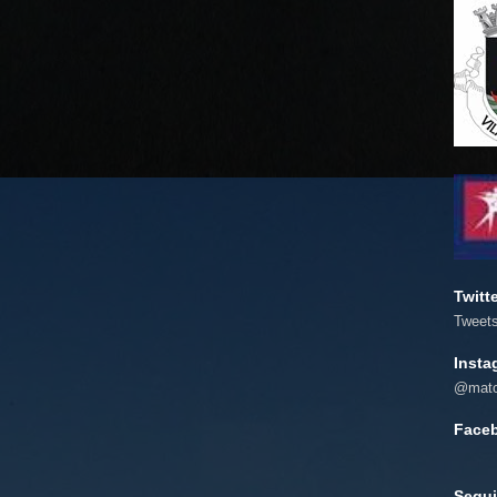
Twitt
Tweet
Insta
@mato
Face
Segui