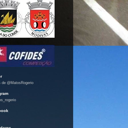
er
s de @MatosRogerio
gram
s_rogerio
book
dores