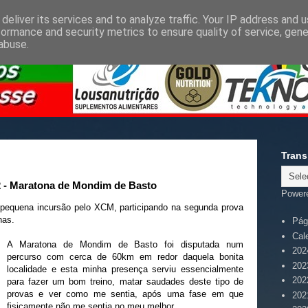
deliver its services and to analyze traffic. Your IP address and 
formance and security metrics to ensure quality of service, gen
abuse.
Trans
 - Maratona de Mondim de Basto
Power
pequena incursão pelo XCM, participando na segunda prova
nas.
Pági
Cal
A Maratona de Mondim de Basto foi disputada num
202
percurso com cerca de 60km em redor daquela bonita
202
localidade e esta minha presença serviu essencialmente
202
para fazer um bom treino, matar saudades deste tipo de
provas e ver como me sentia, após uma fase em que
202
fisicamente não me sentia no meu melhor.