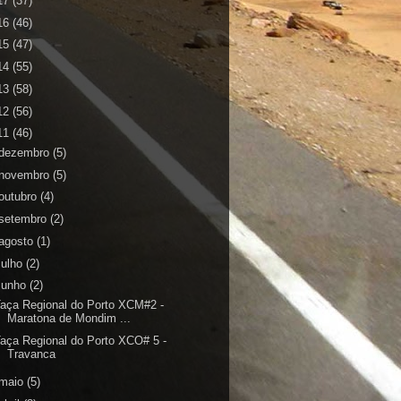
17
(37)
16
(46)
15
(47)
14
(55)
13
(58)
12
(56)
11
(46)
dezembro
(5)
novembro
(5)
outubro
(4)
setembro
(2)
agosto
(1)
julho
(2)
junho
(2)
aça Regional do Porto XCM#2 -
Maratona de Mondim ...
aça Regional do Porto XCO# 5 -
Travanca
maio
(5)