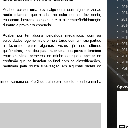
202
201
Acabou por ser uma prova algo dura, com algumas zonas
201
muito rolantes, que aliadas ao calor que se fez sentir,
201
causaram bastante desgaste e a alimentação/hidratação
durante a prova era essencial.
201
201
Acabei por ter alguns percalços mecânicos, com as
201
velocidades logo no inicio e mais tarde com um raio partido
201
a fazer-me parar algumas vezes já nos últimos
201
quilómetros, mas deu para fazer uma boa prova e terminar
entre os vinte primeiros da minha categoria, apesar da
201
confusão que se instalou no final com as classificações,
201
motivada pela pouca sinalização em algumas partes do
Pal
Lin
 fim de semana de 2 e 3 de Julho em Lordelo, sendo a minha
Apoi