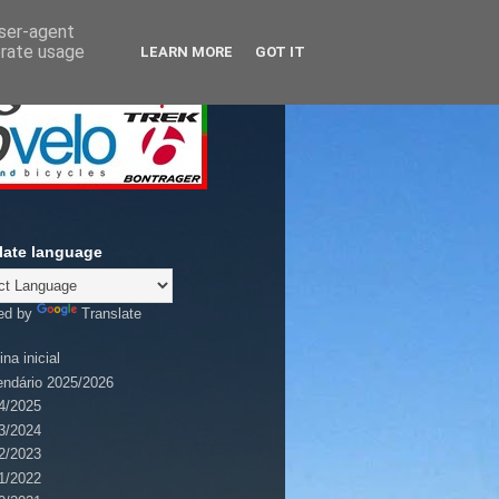
user-agent
erate usage
LEARN MORE
GOT IT
late language
ed by
Translate
na inicial
endário 2025/2026
4/2025
3/2024
2/2023
1/2022