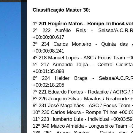
Classificação Master 30:
1º 201 Rogério Matos - Rompe Trilhos4 vol
2º 222 Aurélio Reis - Seissa/A.C.R.Ro
+00:00:00.617
3º 234 Carlos Monteiro - Quinta das A
+00:00:08.241
4º 218 Manuel Lopes - ASC / Focus Team +0
5º 217 Armando Taipa - Centro Ciclis
+00:01:35.898
6º 224 Hélder Braga - Seissa/A.C.R.Ro
+00:02:18.205
7º 221 Eduardo Fontes - Rodabike / ACRG /
8º 226 Joaquim Silva - Maiatos / Reabnorte 
9º 231 José Magalhães - ASC / Focus Team 
10º 230 Carlos Moura - Rompe Trilhos +00:0
11º 223 Humberto Luís - Individual +00:03:59
12º 349 Marco Almeida - Longusbike Team +
13º 251 Bruno Santos - Quinta das Ar