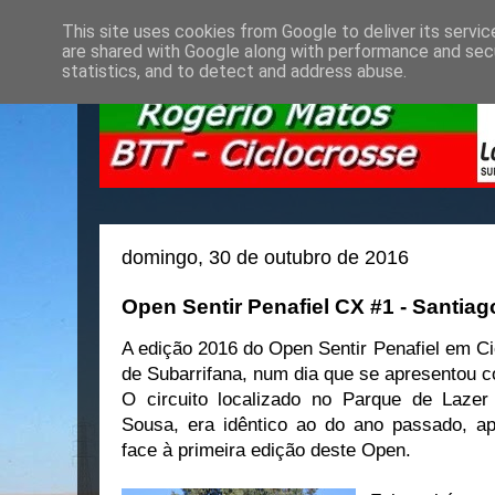
This site uses cookies from Google to deliver its servic
are shared with Google along with performance and secu
statistics, and to detect and address abuse.
domingo, 30 de outubro de 2016
Open Sentir Penafiel CX #1 - Santiag
A edição 2016 do Open Sentir Penafiel em C
de Subarrifana, num dia que se apresentou c
O circuito localizado no Parque de Laze
Sousa, era idêntico ao do ano passado, apr
face à primeira edição deste Open.