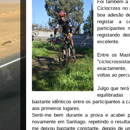
Foi também a 
Ciclocross no
boa adesão de
registar a c
participantes
registando de
excelente.
Entre os Mast
"ciclocross
exactamente, 
voltas ao perc
Julgo que terá
equilibrada
bastante idênticos entre os participantes a c
aos primeiros lugares.
Senti-me bem durante a prova e acabei po
novamente em Santiago, repetindo o result
me deixou bastante constante, depois de 