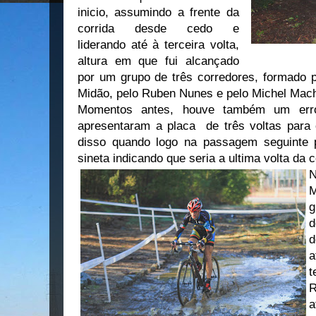
inicio, assumindo a frente da
corrida desde cedo e
liderando até à terceira volta,
altura em que fui alcançado
por um grupo de três corredores, formado p
Midão, pelo Ruben Nunes e pelo Michel Mac
Momentos antes, houve também um erro
apresentaram a placa de três voltas para
disso quando logo na passagem seguinte 
sineta indicando que seria a ultima volta da co
N
M
g
d
d
a
t
R