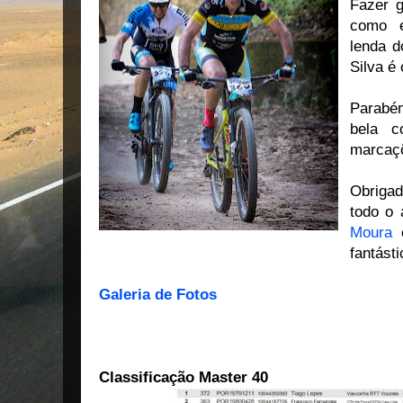
Fazer 
como 
lenda 
Silva é
Parabén
bela c
marcaç
Obrigad
todo o
Moura
e
fantásti
Galeria de Fotos
Classificação Master 40