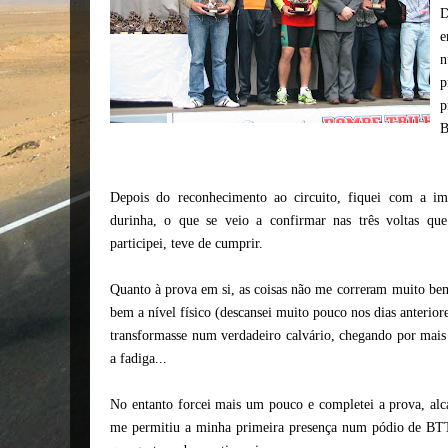
D
e
n
p
p
B
Depois do reconhecimento
ao circuito, fiquei com a im
durinha, o que se veio a confirmar nas três voltas q
participei, teve de cumprir.
Quanto à prova em si, as coisas não me correram muito be
bem a nível físico (descansei muito pouco nos dias anterior
transformasse num verdadeiro calvário, chegando por mais 
a fadiga...
No entanto forcei mais um pouco e completei a prova, alc
me permitiu a minha primeira presença num pódio de BTT.