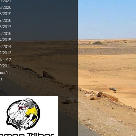
0/2021
9/2020
8/2019
7/2018
6/2017
5/2016
4/2015
3/2014
2/2013
1/2012
0/2011
marés
ks
o