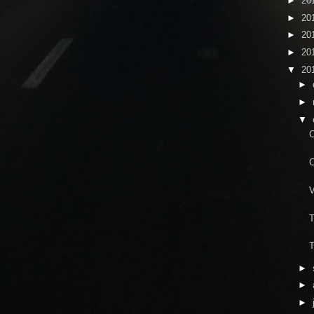
►
20
►
20
►
20
►
20
▼
20
►
►
▼
C
C
V
T
T
►
►
►