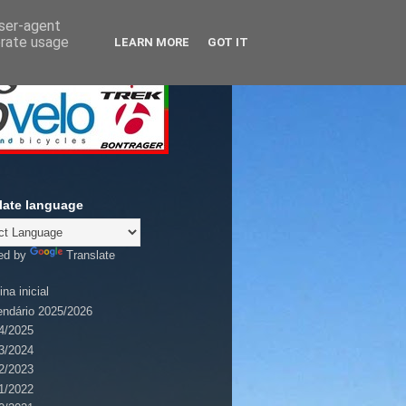
user-agent
erate usage
LEARN MORE
GOT IT
late language
ed by
Translate
na inicial
endário 2025/2026
4/2025
3/2024
2/2023
1/2022