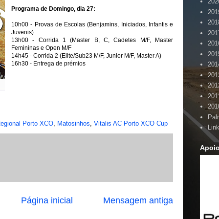
202
Programa de Domingo, dia 27:
201
201
10h00 - Provas de Escolas (Benjamins, Iniciados, Infantis e
Juvenis)
201
13h00 - Corrida 1 (Master B, C, Cadetes M/F, Master
201
Femininas e Open M/F
201
14h45 - Corrida 2 (Elite/Sub23 M/F, Junior M/F, Master A)
16h30 - Entrega de prémios
201
201
201
201
201
Pal
egional Porto XCO
,
Matosinhos
,
Vitalis AC Porto XCO Cup
Lin
Apoi
Página inicial
Mensagem antiga