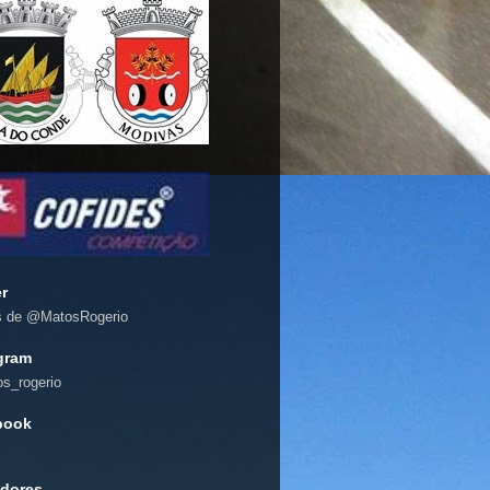
er
s de @MatosRogerio
gram
s_rogerio
book
dores