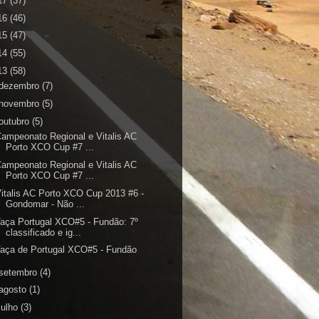
17
(37)
16
(46)
15
(47)
14
(55)
13
(58)
dezembro
(7)
novembro
(5)
outubro
(5)
ampeonato Regional e Vitalis AC
Porto XCO Cup #7 ...
ampeonato Regional e Vitalis AC
Porto XCO Cup #7 ...
italis AC Porto XCO Cup 2013 #6 -
Gondomar - Não ...
aça Portugal XCO#5 - Fundão: 7º
classificado e ig...
aça de Portugal XCO#5 - Fundão
setembro
(4)
agosto
(1)
julho
(3)