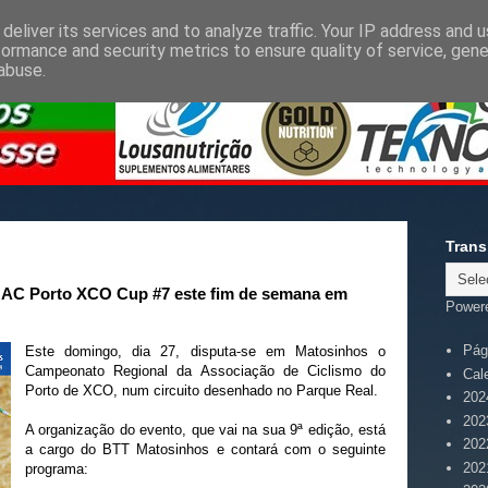
deliver its services and to analyze traffic. Your IP address and 
formance and security metrics to ensure quality of service, gen
abuse.
Trans
s AC Porto XCO Cup #7 este fim de semana em
Power
Pági
Este domingo, dia 27, disputa-se em Matosinhos o
Campeonato Regional da Associação de Ciclismo do
Cal
Porto de XCO, num circuito desenhado no Parque Real.
202
202
A organização do evento, que vai na sua 9ª edição, está
202
a cargo do BTT Matosinhos e contará com o seguinte
202
programa: