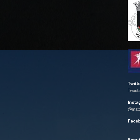
Twitt
Tweet
Insta
@mato
Face
Segui