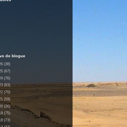
vo do blogue
26
(38)
25
(67)
24
(76)
23
(83)
22
(70)
21
(59)
20
(26)
19
(75)
18
(73)