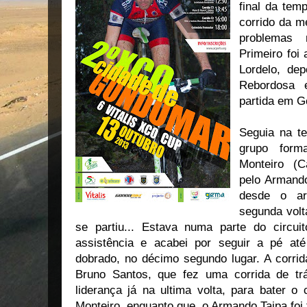
final da tem
corrido da m
problemas 
Primeiro foi
Lordelo, de
Rebordosa 
partida em G
Seguia na te
grupo form
Monteiro (C
pelo Armando
desde o ar
segunda volt
se partiu... Estava numa parte do circui
assistência e acabei por seguir a pé at
dobrado, no décimo segundo lugar. A corrid
Bruno Santos, que fez uma corrida de tr
liderança já na ultima volta, para bater o
Monteiro, enquanto que o Armando Taipa foi t