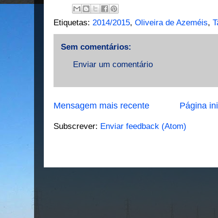
Etiquetas:
2014/2015
,
Oliveira de Azeméis
,
T
Sem comentários:
Enviar um comentário
Mensagem mais recente
Página ini
Subscrever:
Enviar feedback (Atom)