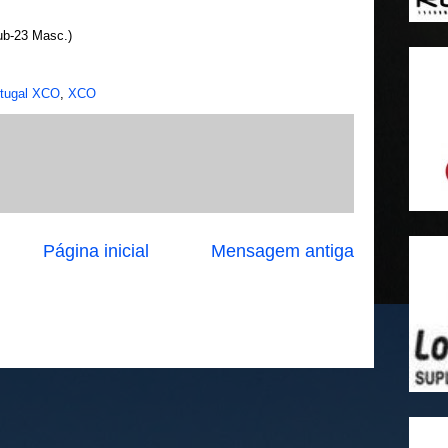
Sub-23 Masc.)
rtugal XCO
,
XCO
Página inicial
Mensagem antiga