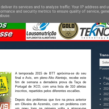
deliver its services and to analyze traffic. Your IP address and 
formance and security metrics to ensure quality of service, gen
abuse.
Trans
Power
A temporada 2015 de BTT apróxima-se do seu
final e Avis, em pleno Alto Alentejo, recebe este
Pági
fim de semana a derradeira prova da Taça de
Cal
Portugal de XCO, com uma lista de 310 atletas
202
inscritos, repartidos pelos diferentes escalões.
202
202
Depois dos problemas que tive na prova anterior
em Oliveira de Azeméis, com um problema com
202
um pneu logo na primeira volta a atrasar-me