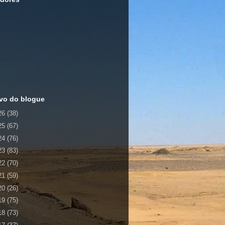
vo do blogue
26
(38)
25
(67)
24
(76)
23
(83)
22
(70)
21
(59)
20
(26)
19
(75)
18
(73)