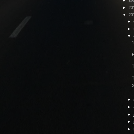
►
20
►
20
▼
20
►
►
▼
1
F
T
T
►
►
►
►
►