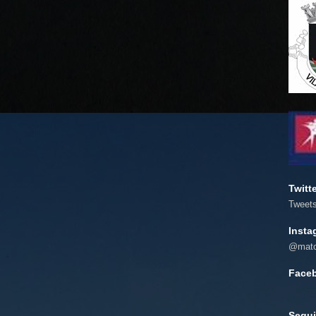
Twitt
Tweet
Insta
@mato
Face
Segui