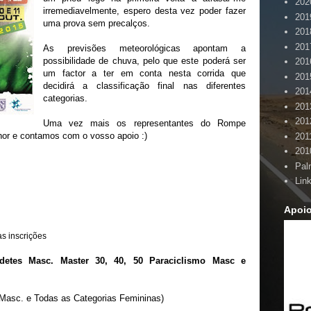
202
irremediavelmente, espero desta vez poder fazer
201
uma prova sem precalços.
201
201
As previsões meteorológicas apontam a
possibilidade de chuva, pelo que este poderá ser
201
um factor a ter em conta nesta corrida que
201
decidirá a classificação final nas diferentes
201
categorias.
201
201
Uma vez mais os representantes do Rompe
lhor e contamos com o vosso apoio :)
201
201
Pal
Lin
Apoi
s inscrições
adetes Masc. Master 30, 40, 50 Paraciclismo Masc e
s Masc. e Todas as Categorias Femininas)