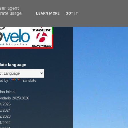
user-agent
erate usage
LEARN MORE
GOT IT
late language
ed by
Translate
na inicial
endário 2025/2026
4/2025
3/2024
2/2023
1/2022