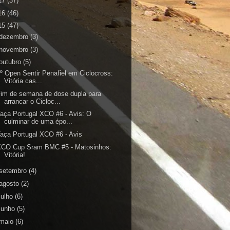
17
(37)
16
(46)
15
(47)
dezembro
(3)
novembro
(3)
outubro
(5)
º Open Sentir Penafiel em Ciclocross:
Vitória cas...
im de semana de dose dupla para
arrancar o Cicloc...
aça Portugal XCO #6 - Avis: O
culminar de uma épo...
aça Portugal XCO #6 - Avis
XCO Cup Sram BMC #5 - Matosinhos:
Vitória!
setembro
(4)
agosto
(2)
julho
(6)
junho
(5)
maio
(6)