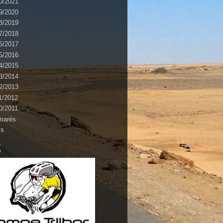
0/2021
9/2020
8/2019
7/2018
6/2017
5/2016
4/2015
3/2014
2/2013
1/2012
0/2011
marés
ks
o