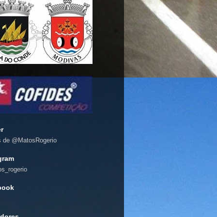
er
s de @MatosRogerio
gram
s_rogerio
book
dores