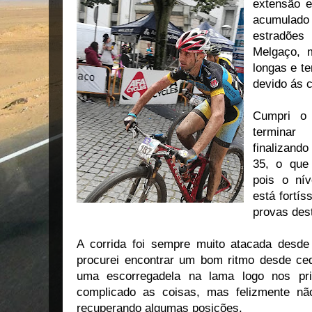
extensão 
acumulado 
estradões
Melgaço, 
longas e t
devido ás 
Cumpri o 
terminar
finalizan
35, o que
pois o nív
está fortí
provas dest
A corrida foi sempre muito atacada desde
procurei encontrar um bom ritmo desde c
uma escorregadela na lama logo nos prim
complicado as coisas, mas felizmente nã
recuperando algumas posições.