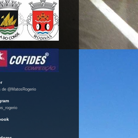
er
s de @MatosRogerio
gram
s_rogerio
book
dores