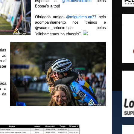
especial à
@teknovelobikes
pelas
Boone’s a top!
Obrigado amigo
@miguelmoura77
pelo
acompanhamento nos treinos e
@soares_antonio.oas pelos
“alinhamemos no chassis”!
elas
l ao
nuel
ster
rada
m a
e da