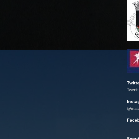
Twitt
Tweet
Insta
@mato
Face
Segui