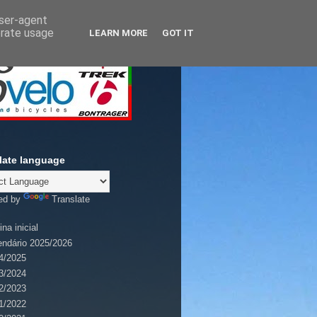
user-agent
erate usage
LEARN MORE
GOT IT
late language
ed by
Translate
na inicial
endário 2025/2026
4/2025
3/2024
2/2023
1/2022