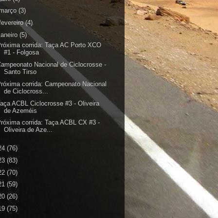
março
(3)
fevereiro
(4)
janeiro
(5)
róxima corrida: Taça AC Porto XCO
#1 - Folgosa
ampeonato Nacional de Ciclocrosse -
Santo Tirso
róxima corrida: Campeonato Nacional
de Ciclocross...
aça ACBL Ciclocrosse #3 - Oliveira
de Azeméis
róxima corrida: Taça ACBL CX #3 -
Oliveira de Aze...
24
(76)
23
(83)
22
(70)
21
(59)
20
(26)
19
(75)