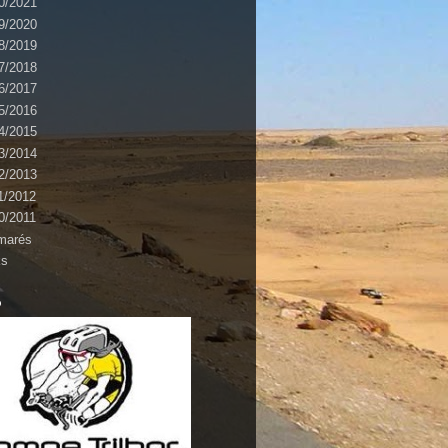
0/2021
9/2020
8/2019
7/2018
6/2017
5/2016
4/2015
3/2014
2/2013
1/2012
0/2011
marés
ks
o