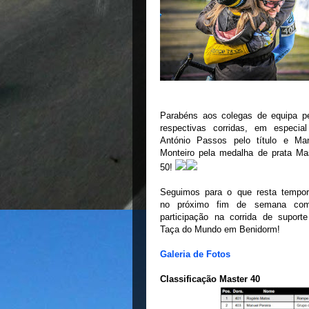
Parabéns aos colegas de equipa p
respectivas corridas, em especia
António Passos pelo título e Ma
Monteiro pela medalha de prata Ma
50!
Seguimos para o que resta tempo
no próximo fim de semana co
participação na corrida de suport
Taça do Mundo em Benidorm!
Galeria de Fotos
Classificação Master 40