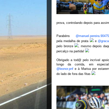
prova, controlando depois para assim
Parabéns
@manuel.pereira.9047
pela medalha de prata
e
@graca
pelo bronze
, mesmo depois daq
percalço na partida!
Obrigado a tod@ pelo incrível apoi
longo da corrida, em especia
@leonor.pnf
e à Marisa por estarem
do lado de fora das fitas