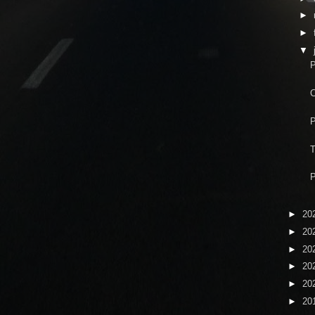
►
►
▼
P
C
P
T
P
►
20
►
20
►
20
►
20
►
20
►
20