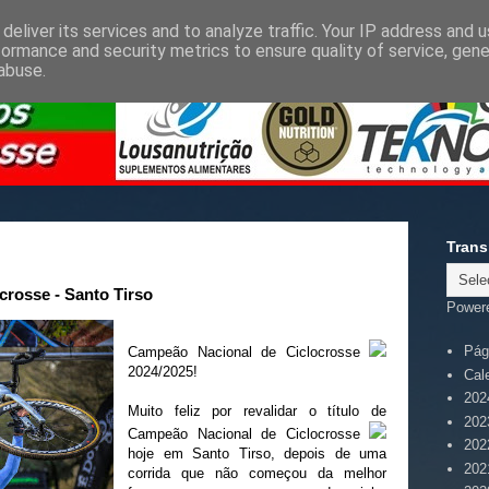
deliver its services and to analyze traffic. Your IP address and 
formance and security metrics to ensure quality of service, gen
abuse.
Trans
rosse - Santo Tirso
Power
Pági
Campeão Nacional de Ciclocrosse
2024/2025!
Cal
202
Muito feliz por revalidar o título de
202
Campeão Nacional de Ciclocrosse
202
hoje em Santo Tirso, depois de uma
202
corrida que não começou da melhor