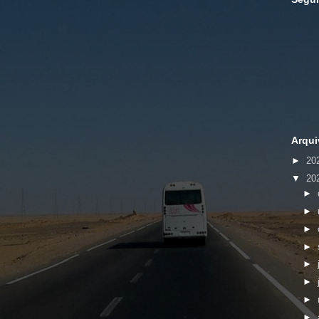
Arqui
►
20
▼
20
►
►
►
►
►
►
►
►