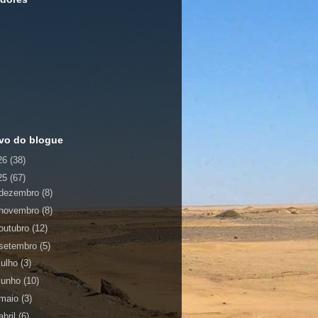
vo do blogue
26
(38)
25
(67)
dezembro
(8)
novembro
(8)
outubro
(12)
setembro
(5)
julho
(3)
junho
(10)
maio
(3)
abril
(6)