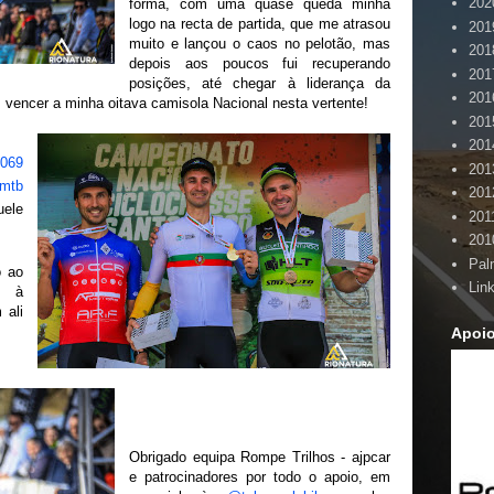
202
forma, com uma quase queda minha
logo na recta de partida, que me atrasou
201
muito e lançou o caos no pelotão, mas
201
depois aos poucos fui recuperando
201
posições, até chegar à liderança da
201
 vencer a minha oitava camisola Nacional nesta vertente!
201
201
5069
201
mtb
201
uele
201
201
Pal
o ao
Lin
l à
 ali
Apoi
Obrigado equipa Rompe Trilhos - ajpcar
e patrocinadores por todo o apoio, em