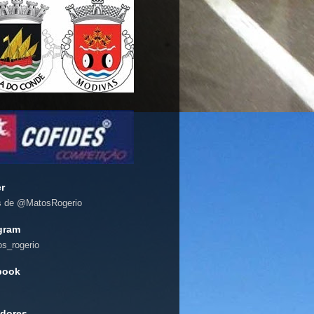
er
s de @MatosRogerio
gram
s_rogerio
book
dores