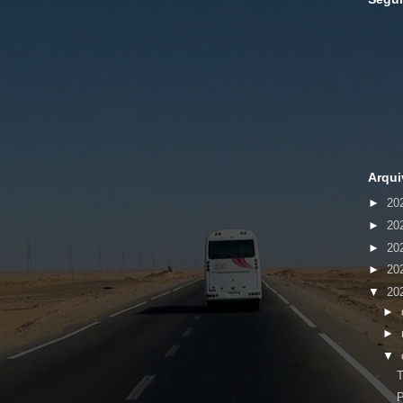
Arqui
►
20
►
20
►
20
►
20
▼
20
►
►
▼
T
P