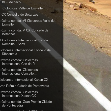
#1 - Melgaço
I Ciclocross Valle de Esmelle
 CX Concello de Betanzos
róxima corrida: VI Ciclocross Valle de
Esmelle
róxima corrida: V CX Concello de
Betanzos
II Ciclocross Internacional Con da
Romaiña - Sanx...
iclocross Internacional Concello de
Ribadumia
róxima corrida: Ciclocross
Internacional Con da R...
róxima corrida: Ciclocross
Internacional Concello...
iclocross Internacional Xaxan CX
ran Prémio Cidade de Pontevedra
róxima corrida. Ciclocross
Internacional Xaxan CX
róxima corrida: Gran Premio Cidade
de Pontevedra