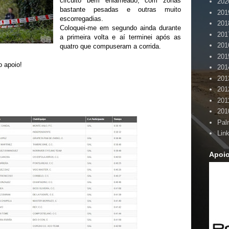
circuito bem enlameado, com zonas
202
bastante pesadas e outras muito
201
escorregadias.
201
Coloquei-me em segundo ainda durante
201
a primeira volta e aí terminei após as
201
quatro que compuseram a corrida.
201
o apoio!
201
201
201
201
201
Pal
Lin
Apoi