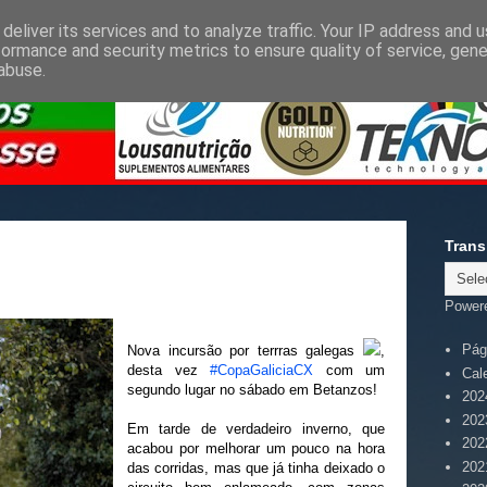
deliver its services and to analyze traffic. Your IP address and 
formance and security metrics to ensure quality of service, gen
abuse.
Trans
Power
Pági
Nova incursão por terrras galegas
,
desta vez
#CopaGaliciaCX
com um
Cal
segundo lugar no sábado em Betanzos!
202
202
Em tarde de verdadeiro inverno, que
202
acabou por melhorar um pouco na hora
202
das corridas, mas que já tinha deixado o