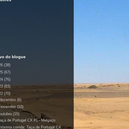
vo do blogue
26
(38)
25
(67)
24
(76)
23
(83)
22
(70)
dezembro
(6)
novembro
(10)
outubro
(15)
aça de Portugal CX #1 - Melgaço
róxima corrida: Taça de Portugal CX