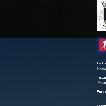
Twitt
Tweet
Insta
@mato
Face
Segui