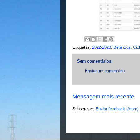
Etiquetas:
2022/2023
,
Betanzos
,
Cic
Sem comentários:
Enviar um comentário
Mensagem mais recente
Subscrever:
Enviar feedback (Atom)