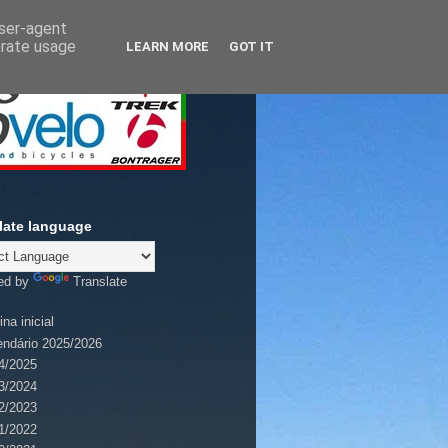
user-agent
erate usage
LEARN MORE
GOT IT
late language
ed by
Translate
na inicial
endário 2025/2026
4/2025
3/2024
2/2023
1/2022