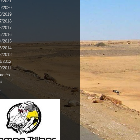
0/2021
9/2020
8/2019
7/2018
6/2017
5/2016
4/2015
3/2014
2/2013
1/2012
0/2011
marés
ks
o