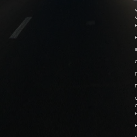
V
V
P
P
I
C
P
P
C
G
P
P