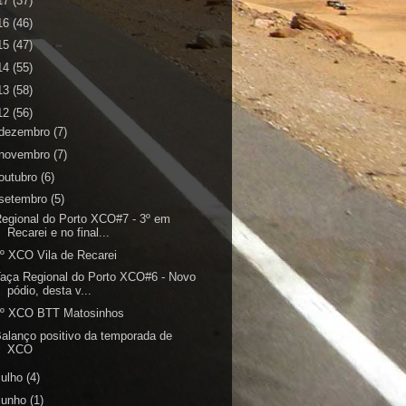
17
(37)
16
(46)
15
(47)
14
(55)
13
(58)
12
(56)
dezembro
(7)
novembro
(7)
outubro
(6)
setembro
(5)
egional do Porto XCO#7 - 3º em
Recarei e no final...
º XCO Vila de Recarei
aça Regional do Porto XCO#6 - Novo
pódio, desta v...
1º XCO BTT Matosinhos
alanço positivo da temporada de
XCO
julho
(4)
junho
(1)