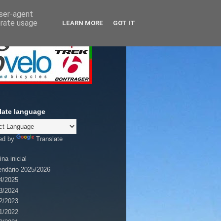
user-agent
erate usage
LEARN MORE
GOT IT
late language
ed by
Translate
na inicial
endário 2025/2026
4/2025
3/2024
2/2023
1/2022