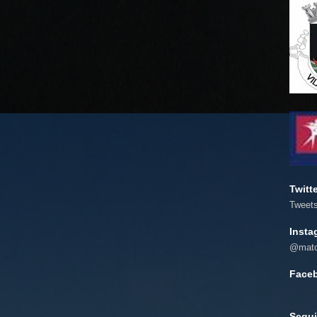
Twitt
Tweet
Insta
@mato
Face
Segui