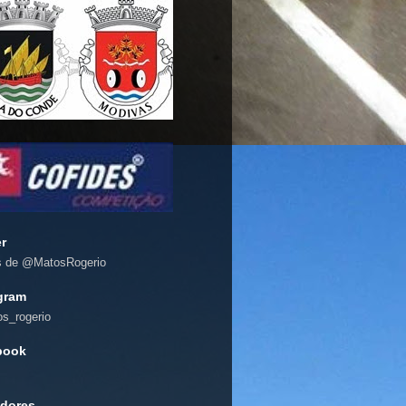
er
s de @MatosRogerio
gram
s_rogerio
book
dores