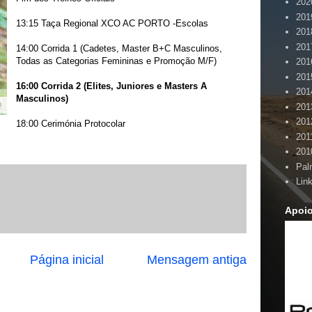
202
201
13:15 Taça Regional XCO AC PORTO -Escolas
201
201
14:00 Corrida 1 (Cadetes, Master B+C Masculinos,
Todas as Categorias Femininas e Promoção M/F)
201
201
16:00 Corrida 2 (Elites, Juniores e Masters A
201
Masculinos)
201
201
18:00 Cerimónia Protocolar
201
201
Pal
Lin
Apoi
Página inicial
Mensagem antiga