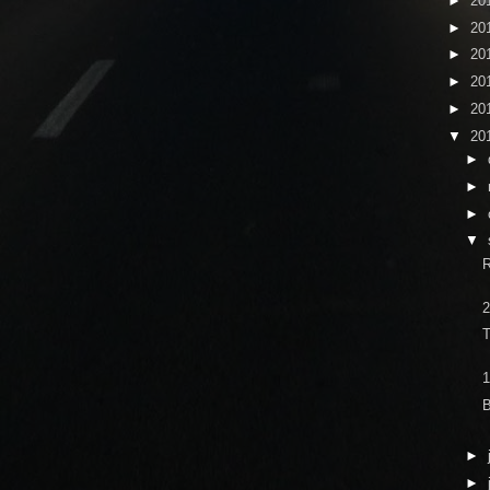
►
20
►
20
►
20
►
20
►
20
▼
20
►
►
►
▼
R
2
T
B
►
►