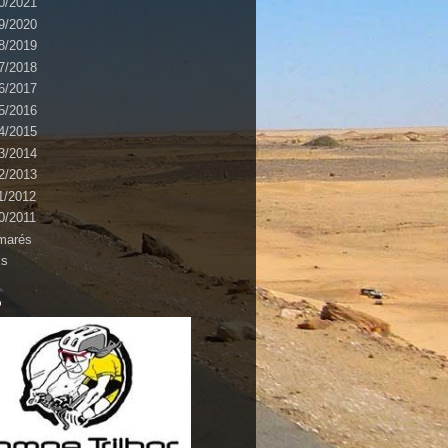
0/2021
9/2020
8/2019
7/2018
6/2017
5/2016
4/2015
3/2014
2/2013
1/2012
0/2011
marés
ks
o