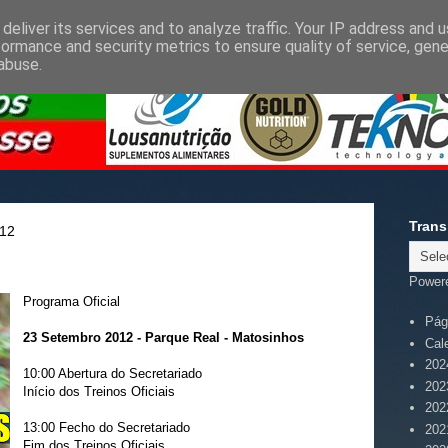
deliver its services and to analyze traffic. Your IP address and 
formance and security metrics to ensure quality of service, gen
abuse.
Trans
012
Power
Programa Oficial
Pági
23 Setembro 2012 - Parque Real - Matosinhos
Cal
202
10:00 Abertura do Secretariado
202
Início dos Treinos Oficiais
202
13:00 Fecho do Secretariado
202
Fim dos Treinos Oficiais