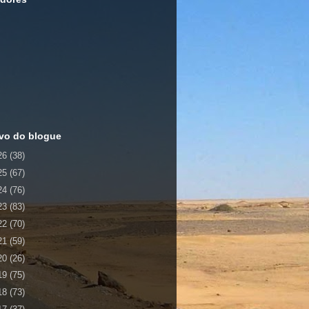
vo do blogue
26
(38)
25
(67)
24
(76)
23
(83)
22
(70)
21
(59)
20
(26)
19
(75)
18
(73)