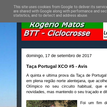
This site uses cookies from Google to deliver its servic
are shared with Google along with performance and secu
statistics, and to detect and address abuse.
domingo, 17 de setembro de 2017
Taça Portugal XCO #5 - Avis
A quinta e ultima prova da Taça de Portuga
em plena região norte alentejana, que acol
Olímpico no seu circuito habitual, que 
novidades, mas mantendo o seu traçado e dif
Foi um fim d