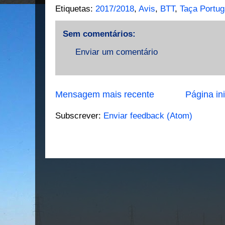
Etiquetas:
2017/2018
,
Avis
,
BTT
,
Taça Portu
Sem comentários:
Enviar um comentário
Mensagem mais recente
Página ini
Subscrever:
Enviar feedback (Atom)