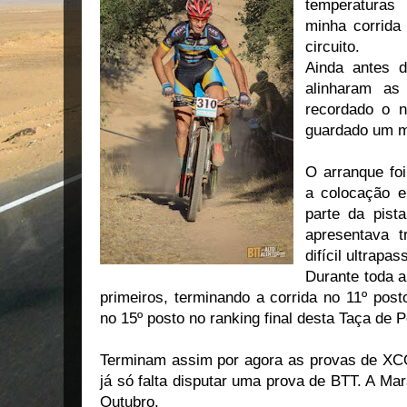
temperaturas
minha corrida
circuito.
Ainda antes d
alinharam as 
recordado o 
guardado um mi
O arranque foi
a colocação er
parte da pist
apresentava t
difícil ultrapas
Durante toda a
primeiros, terminando a corrida no 11º post
no 15º posto no ranking final desta Taça de 
Terminam assim por agora as provas de XC
já só falta disputar uma prova de BTT. A Ma
Outubro.