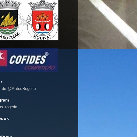
er
s de @MatosRogerio
gram
s_rogerio
book
dores