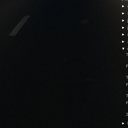
►
►
►
►
►
►
▼
T
P
T
P
T
P
2
►