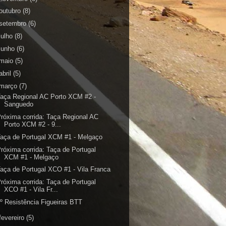
outubro
(8)
setembro
(6)
julho
(8)
junho
(6)
maio
(5)
abril
(5)
março
(7)
aça Regional AC Porto XCM #2 -
Sanguedo
róxima corrida: Taça Regional AC
Porto XCM #2 - 9...
aça de Portugal XCM #1 - Melgaço
róxima corrida: Taça de Portugal
XCM #1 - Melgaço
aça de Portugal XCO #1 - Vila Franca
róxima corrida: Taça de Portugal
XCO #1 - Vila Fr...
º Resistência Figueiras BTT
fevereiro
(5)