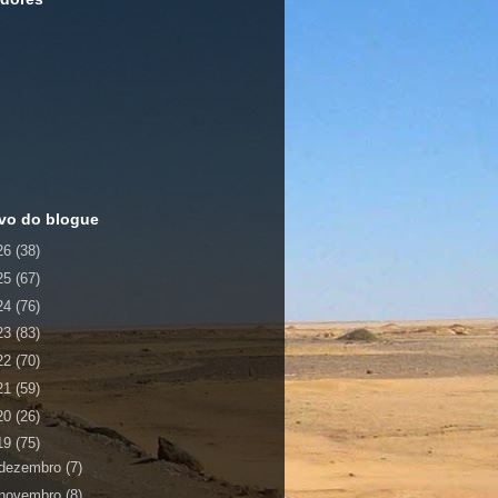
vo do blogue
26
(38)
25
(67)
24
(76)
23
(83)
22
(70)
21
(59)
20
(26)
19
(75)
dezembro
(7)
novembro
(8)