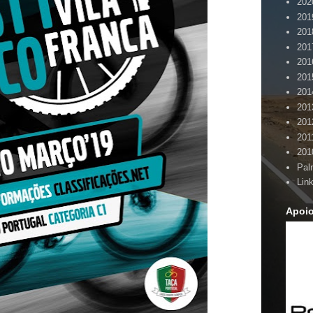
202
201
201
201
201
201
201
201
201
201
201
Pal
Lin
Apoi