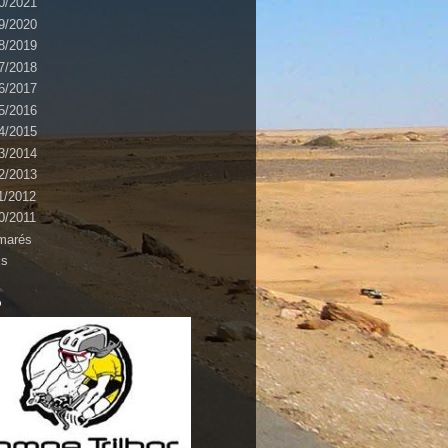
0/2021
9/2020
8/2019
7/2018
6/2017
5/2016
4/2015
3/2014
2/2013
1/2012
0/2011
marés
ks
o