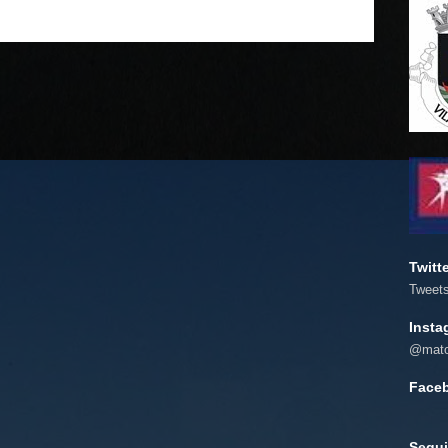
Twitt
Tweet
Insta
@mato
Face
Segui