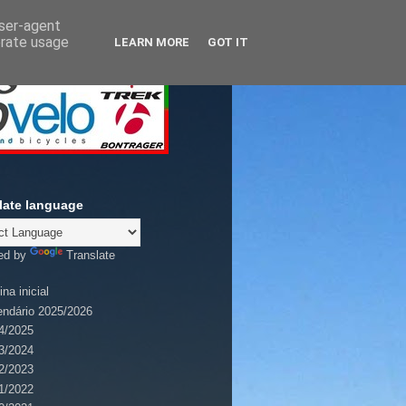
user-agent
erate usage
LEARN MORE
GOT IT
late language
ed by
Translate
na inicial
endário 2025/2026
4/2025
3/2024
2/2023
1/2022