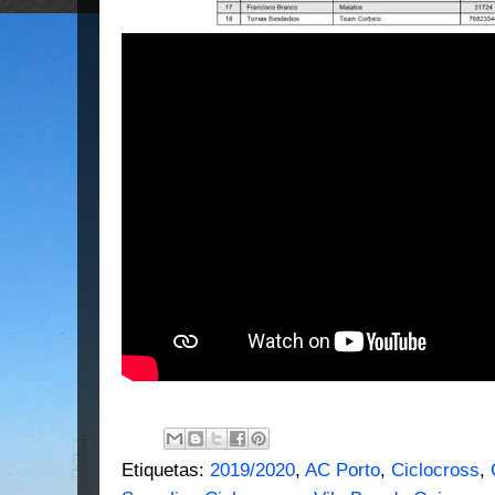
Etiquetas:
2019/2020
,
AC Porto
,
Ciclocross
,